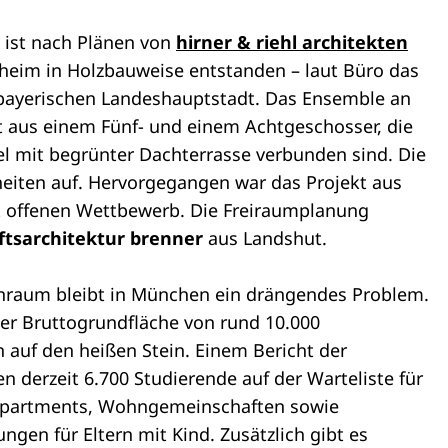
 ist nach Plänen von
hirner & riehl architekten
eim in Holzbauweise entstanden – laut Büro das
r bayerischen Landeshauptstadt. Das Ensemble an
t aus einem Fünf- und einem Achtgeschosser, die
l mit begrünter Dachterrasse verbunden sind. Die
iten auf. Hervorgegangen war das Projekt aus
t offenen Wettbewerb. Die Freiraumplanung
ftsarchitektur brenner
aus Landshut.
raum bleibt in München ein drängendes Problem.
r Bruttogrundfläche von rund 10.000
 auf den heißen Stein. Einem Bericht der
n derzeit 6.700 Studierende auf der Warteliste für
lapartments, Wohngemeinschaften sowie
ngen für Eltern mit Kind. Zusätzlich gibt es