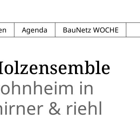
en
Agenda
BauNetz WOCHE
Holzensemble
ohnheim in
rner & riehl