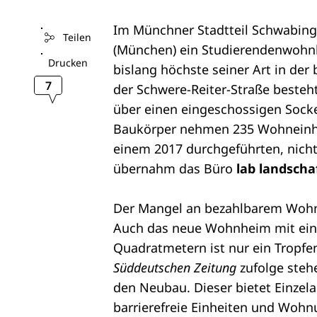
Im Münchner Stadtteil Schwabing
Teilen
(München) ein Studierendenwohnh
Drucken
bislang höchste seiner Art in de
7
der Schwere-Reiter-Straße besteh
über einen eingeschossigen Socke
Baukörper nehmen 235 Wohneinhe
einem 2017 durchgeführten, nich
übernahm das Büro
lab landscha
Der Mangel an bezahlbarem Wohn
Auch das neue Wohnheim mit eine
Quadratmetern ist nur ein Tropfen
Süddeutschen Zeitung
zufolge stehe
den Neubau. Dieser bietet Einze
barrierefreie Einheiten und Wohnu