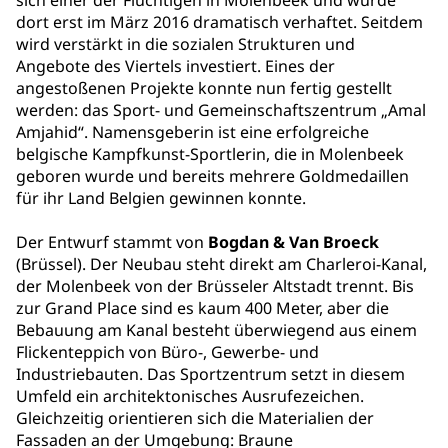
sich einer der Flüchtigen in Molenbeek und wurde
dort erst im März 2016 dramatisch verhaftet. Seitdem
wird verstärkt in die sozialen Strukturen und
Angebote des Viertels investiert. Eines der
angestoßenen Projekte konnte nun fertig gestellt
werden: das Sport- und Gemeinschaftszentrum „Amal
Amjahid“. Namensgeberin ist eine erfolgreiche
belgische Kampfkunst-Sportlerin, die in Molenbeek
geboren wurde und bereits mehrere Goldmedaillen
für ihr Land Belgien gewinnen konnte.
Der Entwurf stammt von
Bogdan & Van Broeck
(Brüssel). Der Neubau steht direkt am Charleroi-Kanal,
der Molenbeek von der Brüsseler Altstadt trennt. Bis
zur Grand Place sind es kaum 400 Meter, aber die
Bebauung am Kanal besteht überwiegend aus einem
Flickenteppich von Büro-, Gewerbe- und
Industriebauten. Das Sportzentrum setzt in diesem
Umfeld ein architektonisches Ausrufezeichen.
Gleichzeitig orientieren sich die Materialien der
Fassaden an der Umgebung: Braune