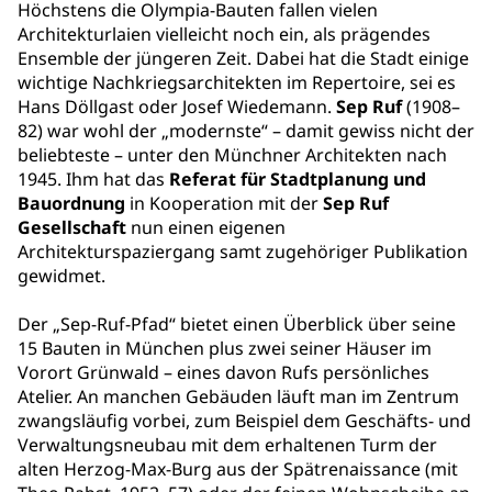
Höchstens die Olympia-Bauten fallen vielen
Architekturlaien vielleicht noch ein, als prägendes
Ensemble der jüngeren Zeit. Dabei hat die Stadt einige
wichtige Nachkriegsarchitekten im Repertoire, sei es
Hans Döllgast oder Josef Wiedemann.
Sep Ruf
(1908–
82) war wohl der „modernste“ – damit gewiss nicht der
beliebteste – unter den Münchner Architekten nach
1945. Ihm hat das
Referat für Stadtplanung und
Bauordnung
in Kooperation mit der
Sep Ruf
Gesellschaft
nun einen eigenen
Architekturspaziergang samt zugehöriger Publikation
gewidmet.
Der „Sep-Ruf-Pfad“ bietet einen Überblick über seine
15 Bauten in München plus zwei seiner Häuser im
Vorort Grünwald – eines davon Rufs persönliches
Atelier. An manchen Gebäuden läuft man im Zentrum
zwangsläufig vorbei, zum Beispiel dem Geschäfts- und
Verwaltungsneubau mit dem erhaltenen Turm der
alten Herzog-Max-Burg aus der Spätrenaissance (mit