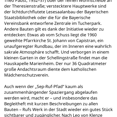
Theo Pabst, 1952–57) oder der feinen Wohnscheibe an
der Theresienstraße; verstecktere Hauptwerke sind
der lichtdurchflutete Lesesaalanbau der Bayerischen
Staatsbibliothek oder die für die Bayerische
Vereinsbank entworfene Zentrale im Tucherpark.
Andere Bauten gilt es dank der Initiative wieder zu
entdecken: Etwas ab vom Schuss liegt die 1960
geweihte Pfarrkirche St. Johann von Capistran, ein
unaufgeregter Rundbau, der im Inneren eine wahrlich
sakrale Atmosphäre schafft. Und verborgen in einem
kleinen Garten in der Schellingstraße findet man die
Hauskapelle Marienheim. Der nur 36 Quadratmeter
große Andachtsraum diente dem katholischen
Mädchenschutzverein.
Auch wenn der „Sep-Ruf-Pfad“ kaum als
zusammenhängender Spaziergang abgelaufen
werden wird, macht er – und insbesondere das
Begleitheft mit kurzen Beschreibungen zu allen
Bauten – Rufs Werk in der Stadt wieder ein gutes Stück
sichtbarer und zugänglicher. Nach Leo von Klenze