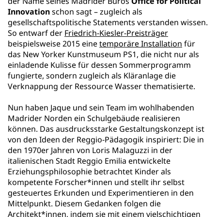
der Name seines Madrider Büros
Office for Political
Innovation
schon sagt – zugleich als
gesellschaftspolitische Statements verstanden wissen.
So entwarf der
Friedrich-Kiesler-Preisträger
beispielsweise 2015 eine
temporäre Installation
für
das New Yorker Kunstmuseum PS1, die nicht nur als
einladende Kulisse für dessen Sommerprogramm
fungierte, sondern zugleich als Kläranlage die
Verknappung der Ressource Wasser thematisierte.
Nun haben Jaque und sein Team im wohlhabenden
Madrider Norden ein Schulgebäude realisieren
können. Das ausdrucksstarke Gestaltungskonzept ist
von den Ideen der Reggio-Pädagogik inspiriert: Die in
den 1970er Jahren von Loris Malaguzzi in der
italienischen Stadt Reggio Emilia entwickelte
Erziehungsphilosophie betrachtet Kinder als
kompetente Forscher*innen und stellt ihr selbst
gesteuertes Erkunden und Experimentieren in den
Mittelpunkt. Diesem Gedanken folgen die
Architekt*innen, indem sie mit einem vielschichtigen