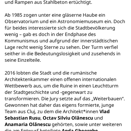
und Rampen aus Stahlbeton ertüchtigt.
Ab 1985 zogen unter eine gläserne Haube ein
Observatorium und ein Astronomiemuseum ein. Doch
für beides interessierte sich die Stadtbevölkerung
wenig – gab es doch in der Endphase des
Kommunismus und aufgrund der innerstädtischen
Lage recht wenig Sterne zu sehen. Der Turm verfiel
seither in die Bedeutungslosigkeit und zusehends in
seine Einzelteile.
2016 lobten die Stadt und die rumänische
Architektenkammer einen offenen internationalen
Wettbewerb aus, um die Ruine in einen Leuchtturm
der Stadtgeschichte und -gegenwart zu
transformieren. Die Jury setzte auf das „Weiterbauen“.
Gewonnen hat daher das eigens formierte, junge
Team aus Cluj, zu dem die Architekt*innen
Vlad
Sebastian Rusu
,
Octav Silviu Olănescu
und
Anamaria Olănescu
gehörten, sowie unter weiteren
die am Entwurf beteiligte
Anda Gheorghe
.