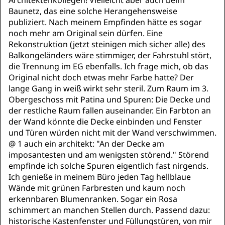
Architektenkollegen! Vielleicht aber auch beim
Baunetz, das eine solche Herangehensweise
publiziert. Nach meinem Empfinden hätte es sogar
noch mehr am Original sein dürfen. Eine
Rekonstruktion (jetzt steinigen mich sicher alle) des
Balkongeländers wäre stimmiger, der Fahrstuhl stört,
die Trennung im EG ebenfalls. Ich frage mich, ob das
Original nicht doch etwas mehr Farbe hatte? Der
lange Gang in weiß wirkt sehr steril. Zum Raum im 3.
Obergeschoss mit Patina und Spuren: Die Decke und
der restliche Raum fallen auseinander. Ein Farbton an
der Wand könnte die Decke einbinden und Fenster
und Türen würden nicht mit der Wand verschwimmen.
@ 1 auch ein architekt: "An der Decke am
imposantesten und am wenigsten störend." Störend
empfinde ich solche Spuren eigentlich fast nirgends.
Ich genieße in meinem Büro jeden Tag hellblaue
Wände mit grünen Farbresten und kaum noch
erkennbaren Blumenranken. Sogar ein Rosa
schimmert an manchen Stellen durch. Passend dazu:
historische Kastenfenster und Füllungstüren, von mir