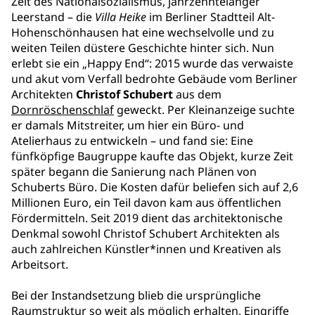
Zeit des Nationalsozialismus, jahrzehntelanger
Leerstand – die
Villa Heike
im Berliner Stadtteil Alt-
Hohenschönhausen hat eine wechselvolle und zu
weiten Teilen düstere Geschichte hinter sich. Nun
erlebt sie ein „Happy End“: 2015 wurde das verwaiste
und akut vom Verfall bedrohte Gebäude vom Berliner
Architekten
Christof Schubert
aus dem
Dornröschenschlaf
geweckt. Per Kleinanzeige suchte
er damals Mitstreiter, um hier ein Büro- und
Atelierhaus zu entwickeln – und fand sie: Eine
fünfköpfige Baugruppe kaufte das Objekt, kurze Zeit
später begann die Sanierung nach Plänen von
Schuberts Büro. Die Kosten dafür beliefen sich auf 2,6
Millionen Euro, ein Teil davon kam aus öffentlichen
Fördermitteln. Seit 2019 dient das architektonische
Denkmal sowohl Christof Schubert Architekten als
auch zahlreichen Künstler*innen und Kreativen als
Arbeitsort.
Bei der Instandsetzung blieb die ursprüngliche
Raumstruktur so weit als möglich erhalten, Eingriffe