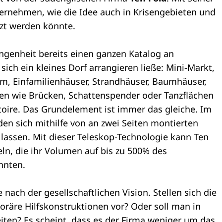
ernehmen, wie die Idee auch in Krisengebieten und
zt werden könnte.
ngenheit bereits einen ganzen Katalog an
sich ein kleines Dorf arrangieren ließe: Mini-Markt,
m, Einfamilienhäuser, Strandhäuser, Baumhäuser,
ren wie Brücken, Schattenspender oder Tanzflächen
oire. Das Grundelement ist immer das gleiche. Im
en sich mithilfe von an zwei Seiten montierten
 lassen. Mit dieser Teleskop-Technologie kann Ten
ln, die ihr Volumen auf bis zu 500% des
nnten.
e nach der gesellschaftlichen Vision. Stellen sich die
oräre Hilfskonstruktionen vor? Oder soll man in
eiten? Es scheint, dass es der Firma weniger um das