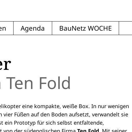
en
Agenda
BauNetz WOCHE
er
 Ten Fold
elikopter eine kompakte, weiße Box. In nur wenigen
n vier Füßen auf den Boden aufsetzt, verwandelt sie
 ein Prototyp für sich selbst entfaltende,
lt von der südenglischen Firma
Ten Fold
. Mit seiner