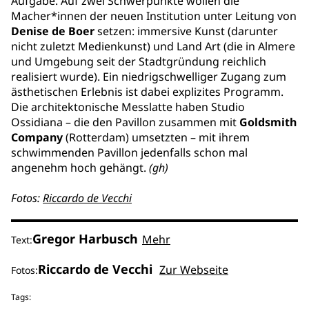
Aufgabe. Auf zwei Schwerpunkte wollen die
Macher*innen der neuen Institution unter Leitung von
Denise de Boer
setzen: immersive Kunst (darunter
nicht zuletzt Medienkunst) und Land Art (die in Almere
und Umgebung seit der Stadtgründung reichlich
realisiert wurde). Ein niedrigschwelliger Zugang zum
ästhetischen Erlebnis ist dabei explizites Programm.
Die architektonische Messlatte haben Studio
Ossidiana – die den Pavillon zusammen mit
Goldsmith
Company
(Rotterdam) umsetzten – mit ihrem
schwimmenden Pavillon jedenfalls schon mal
angenehm hoch gehängt.
(gh)
Fotos:
Riccardo de Vecchi
Gregor Harbusch
Mehr
Text:
Riccardo de Vecchi
Zur Webseite
Fotos:
Tags: