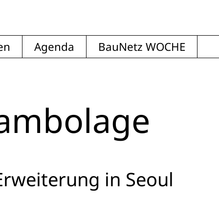
en
Agenda
BauNetz WOCHE
rambolage
weiterung in Seoul