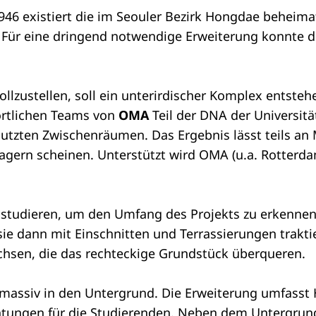
 1946 existiert die im Seouler Bezirk Hongdae behe
 Für eine dringend notwendige Erweiterung konnte di
llzustellen, soll ein unterirdischer Komplex entste
ortlichen Teams von
OMA
Teil der DNA der Universitä
utzten Zwischenräumen. Das Ergebnis lässt teils an 
rlagern scheinen. Unterstützt wird OMA (u.a. Rotte
studieren, um den Umfang des Projekts zu erkennen.
e dann mit Einschnitten und Terrassierungen traktie
chsen, die das rechteckige Grundstück überqueren.
 massiv in den Untergrund. Die Erweiterung umfasst
ichtungen für die Studierenden. Neben dem Untergr