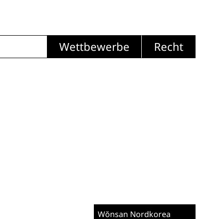
Wettbewerbe
Recht
Wŏnsan
Nordkorea