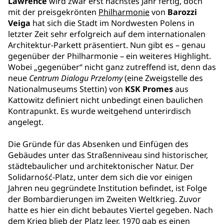
Lawrence
wird zwar erst nächstes Jahr fertig, doch
mit der preisgekrönten
Philharmonie
von
Barozzi
Veiga
hat sich die Stadt im Nordwesten Polens in
letzter Zeit sehr erfolgreich auf dem internationalen
Architektur-Parkett präsentiert. Nun gibt es – genau
gegenüber der Philharmonie – ein weiteres Highlight.
Wobei „gegenüber“ nicht ganz zutreffend ist, denn das
neue
Centrum Dialogu Przelomy
(eine Zweigstelle des
Nationalmuseums Stettin) von
KSK Promes
aus
Kattowitz definiert nicht unbedingt einen baulichen
Kontrapunkt. Es wurde weitgehend unterirdisch
angelegt.
Die Gründe für das Absenken und Einfügen des
Gebäudes unter das Straßenniveau sind historischer,
städtebaulicher und architektonischer Natur. Der
Solidarność-Platz, unter dem sich die vor einigen
Jahren neu gegründete Institution befindet, ist Folge
der Bombardierungen im Zweiten Weltkrieg. Zuvor
hatte es hier ein dicht bebautes Viertel gegeben. Nach
dem Krieg blieb der Platz leer, 1970 gab es einen