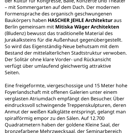
der Kultur für Kongresse, Bälle, Konzerte und Theater
– mit Sommergarten auf dem Dach. Der modernen
Formensprache des organisch geschwungenen
Baukörpers haben
HASCHER JEHLE Architektur
aus
Berlin gemeinsam mit
Mitiska Wäger Architekten
(Bludenz) bewusst das traditionelle Material des
Jurakalksteins für die Außenhaut gegenübergestellt.
So wird das Eigenständig-Neue behutsam mit dem
Bestand der mittelalterlichen Stadtstruktur verwoben.
Der Solitär ohne klare Vorder- und Rückansicht
verfügt über umlaufend gleichwertig attraktive
Seiten.
Eine freigeformte, viergeschossige und 15 Meter hohe
Foyerlandschaft mit offenen Galerien unter einem
verglasten Atriumdach empfängt den Besucher. Über
eindrucksvoll schwingende Treppenskulpturen, deren
Anmut der weißen Kalkglätte entspringt, gelangt man
spiralförmig empor zu den Sälen. Auf 12.700
Quadratmetern haben der goldene Kleine Saal, der
bronzefarbene Mehrzwecksaal, der Seminarbereich