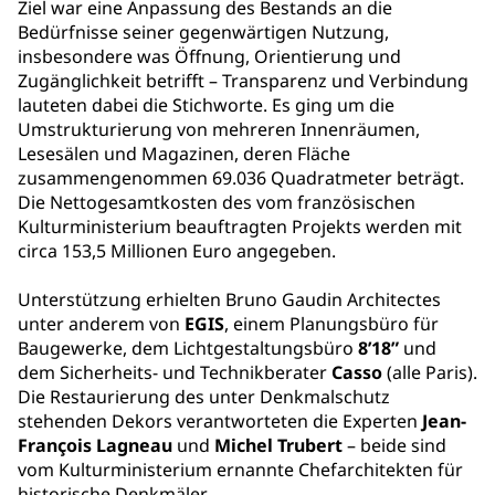
Ziel war eine Anpassung des Bestands an die
Bedürfnisse seiner gegenwärtigen Nutzung,
insbesondere was Öffnung, Orientierung und
Zugänglichkeit betrifft – Transparenz und Verbindung
lauteten dabei die Stichworte. Es ging um die
Umstrukturierung von mehreren Innenräumen,
Lesesälen und Magazinen, deren Fläche
zusammengenommen 69.036 Quadratmeter beträgt.
Die Nettogesamtkosten des vom französischen
Kulturministerium beauftragten Projekts werden mit
circa 153,5 Millionen Euro angegeben.
Unterstützung erhielten Bruno Gaudin Architectes
unter anderem von
EGIS
, einem Planungsbüro für
Baugewerke, dem Lichtgestaltungsbüro
8’18”
und
dem Sicherheits- und Technikberater
Casso
(alle Paris).
Die Restaurierung des unter Denkmalschutz
stehenden Dekors verantworteten die Experten
Jean-
François Lagneau
und
Michel Trubert
– beide sind
vom Kulturministerium ernannte Chefarchitekten für
historische Denkmäler.