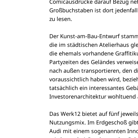
Comicausdrücke darauf Bezug n
Großbuchstaben ist dort jedenf
zu lesen.
Der Kunst-am-Bau-Entwurf stam
die im städtischen Atelierhaus gl
die ehemals vorhandene Graffitik
Partyzeiten des Geländes verweise
nach außen transportieren, den d
voraussichtlich haben wird, bez
tatsächlich ein interessantes Geb
Investorenarchitektur wohltuend 
Das Werk12 bietet auf fünf jewei
Nutzungsmix. Im Erdgeschoß gibt 
Audi mit einem sogenannten Inno