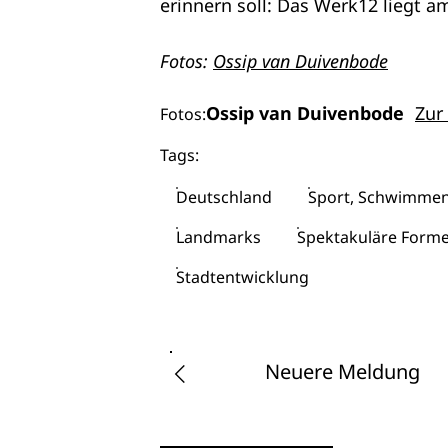
erinnern soll: Das Werk12 liegt a
Fotos:
Ossip van Duivenbode
Ossip van Duivenbode
Zur
Fotos:
Tags:
Deutschland
Sport, Schwimmen
Landmarks
Spektakuläre Form
Stadtentwicklung
Neuere Meldung