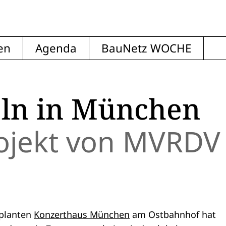
en
Agenda
BauNetz WOCHE
eln in München
ojekt von MVRDV
eplanten
Konzerthaus München
am Ostbahnhof hat