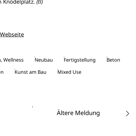
m Knödelplatz.
(tl)
 Webseite
, Wellness
Neubau
Fertigstellung
Beton
en
Kunst am Bau
Mixed Use
Ältere Meldung