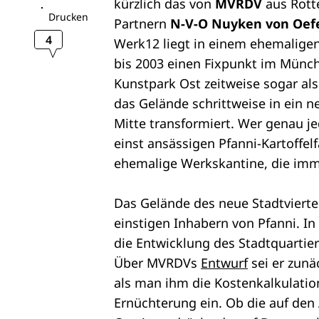
kürzlich das von
MVRDV
aus Rott
Drucken
Partnern
N-V-O Nuyken von Oefe
4
Werk12 liegt in einem ehemaligen
bis 2003 einen Fixpunkt im Münch
Kunstpark Ost zeitweise sogar als
das Gelände schrittweise in ein 
Mitte transformiert. Wer genau je
einst ansässigen Pfanni-Kartoffe
ehemalige Werkskantine, die imme
Das Gelände des neue Stadtviertels
einstigen Inhabern von Pfanni. I
die Entwicklung des Stadtquartiers
Über MVRDVs
Entwurf
sei er zunä
als man ihm die Kostenkalkulatio
Ernüchterung ein. Ob die auf de