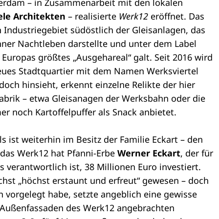
erdam – in Zusammenarbeit mit den lokalen
le Architekten
– realisierte
Werk12
eröffnet. Das
 Industriegebiet südöstlich der Gleisanlagen, das
ner Nachtleben darstellte und unter dem Label
 Europas größtes „Ausgehareal“ galt. Seit 2016 wird
neues Stadtquartier mit dem Namen Werksviertel
doch hinsieht, erkennt einzelne Relikte der hier
lfabrik – etwa Gleisanagen der Werksbahn oder die
r noch Kartoffelpuffer als Snack anbietet.
 ist weiterhin im Besitz der Familie Eckart – den
n das Werk12 hat Pfanni-Erbe
Werner Eckart
, der für
 verantwortlich ist, 38 Millionen Euro investiert.
chst „höchst erstaunt und erfreut“ gewesen – doch
n vorgelegt habe, setzte angeblich eine gewisse
n Außenfassaden des Werk12 angebrachten