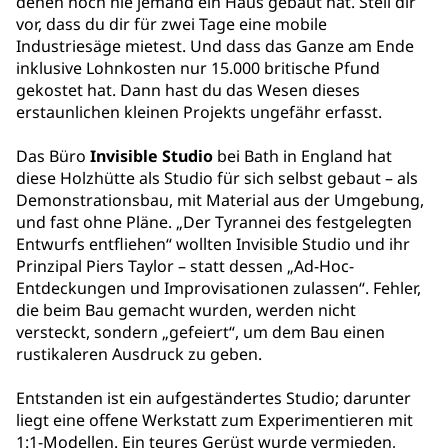
denen noch nie jemand ein Haus gebaut hat. Stell dir
vor, dass du dir für zwei Tage eine mobile
Industriesäge mietest. Und dass das Ganze am Ende
inklusive Lohnkosten nur 15.000 britische Pfund
gekostet hat. Dann hast du das Wesen dieses
erstaunlichen kleinen Projekts ungefähr erfasst.
Das Büro
Invisible Studio
bei Bath in England hat
diese Holzhütte als Studio für sich selbst gebaut – als
Demonstrationsbau, mit Material aus der Umgebung,
und fast ohne Pläne. „Der Tyrannei des festgelegten
Entwurfs entfliehen“ wollten Invisible Studio und ihr
Prinzipal Piers Taylor – statt dessen „Ad-Hoc-
Entdeckungen und Improvisationen zulassen“. Fehler,
die beim Bau gemacht wurden, werden nicht
versteckt, sondern „gefeiert“, um dem Bau einen
rustikaleren Ausdruck zu geben.
Entstanden ist ein aufgeständertes Studio; darunter
liegt eine offene Werkstatt zum Experimentieren mit
1:1-Modellen. Ein teures Gerüst wurde vermieden,