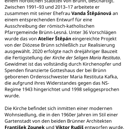
einem nördlichen Stadtteil von Brünn, beschäftigt.
Zwischen 1991–93 und 2013–17 arbeitete er
zusammen mit seiner Ehefrau
Vanda Štěpánová
an
einem entsprechenden Entwurf für eine
Ausschreibung der römisch-katholischen
Pfarrgemeinde Brünn-Lesná. Unter 36 Vorschlägen
wurde das von
Atelier Štěpán
eingereichte Projekt
von der Diözese Brünn schließlich zur Realisierung
ausgewählt. 2020 erfolgte nach dreijähriger Bauzeit
die Fertigstellung der
Kirche der Seligen Maria Restituta
.
Gewidmet ist das vollständig durch Kirchenopfer und
Spenden finanzierte Gotteshaus der bei Brünn
geborenen Ordensschwester Maria Restituta Kafka,
die aufgrund ihres Widerstandes gegen das NS-
Regime 1943 hingerichtet und 1998 seliggesprochen
wurde.
Die Kirche befindet sich inmitten einer modernen
Wohnsiedlung, die in den 1960er Jahren im Stil einer
Gartenstadt von den beiden Brünner Architekten
František Zounek
und
Viktor Rudiš
entworfen wurde.