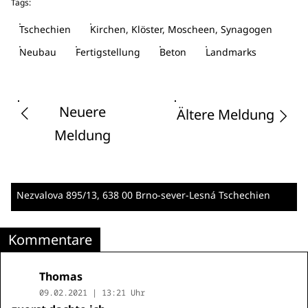
Tags:
Tschechien
Kirchen, Klöster, Moscheen, Synagogen
Neubau
Fertigstellung
Beton
Landmarks
Neuere
Ältere Meldung
Meldung
Nezvalova 895/13
, 638 00 Brno-sever-Lesná
Tschechien
Kommentare
Thomas
09.02.2021 | 13:21 Uhr