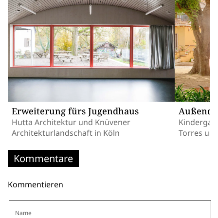
Erweiterung fürs Jugendhaus
Außendu
Hutta Architektur und Knüvener
Kindergart
Architekturlandschaft in Köln
Torres und
Kommentare
Kommentieren
Name