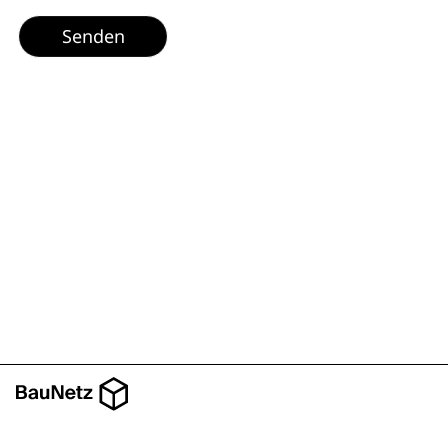
Senden
Über BauNetz
Mediadaten
Impressum
/
/
/