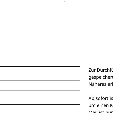
Zur Durchf
gespeichert
Näheres er
Ab sofort i
um einen K
Mail ist nu