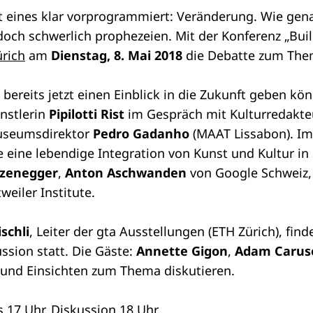
nst eines klar vorprogrammiert: Veränderung. Wie ge
edoch schwerlich prophezeien. Mit der Konferenz „Bu
rich
am
Dienstag, 8. Mai 2018
die Debatte zum The
 bereits jetzt einen Einblick in die Zukunft geben kö
ünstlerin
Pipilotti Rist
im Gespräch mit Kulturredakte
useumsdirektor
Pedro Gadanho
(MAAT Lissabon). Im
ie eine lebendige Integration von Kunst und Kultur in
rzenegger
,
Anton Aschwanden
von Google Schweiz
weiler Institute.
ischli
, Leiter der gta Ausstellungen (ETH Zürich), fin
ion statt. Die Gäste:
Annette Gigon
,
Adam Caru
en und Einsichten zum Thema diskutieren.
s 17 Uhr, Diskussion 18 Uhr