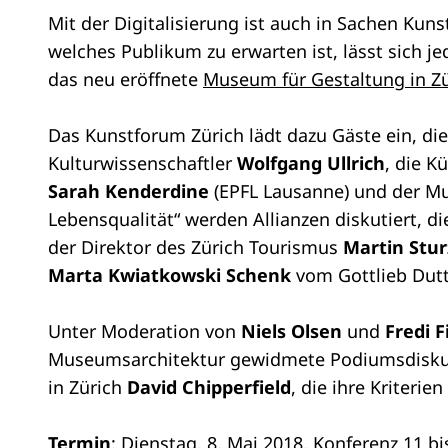
Mit der Digitalisierung ist auch in Sachen Ku
welches Publikum zu erwarten ist, lässt sich j
das neu eröffnete
Museum für Gestaltung in Zü
Das Kunstforum Zürich lädt dazu Gäste ein, die
Kulturwissenschaftler
Wolfgang Ullrich
, die K
Sarah Kenderdine
(EPFL Lausanne) und der M
Lebensqualität“ werden Allianzen diskutiert, d
der Direktor des Zürich Tourismus
Martin Stu
Marta Kwiatkowski Schenk
vom Gottlieb Dutt
Unter Moderation von
Niels Olsen
und
Fredi F
Museumsarchitektur gewidmete Podiumsdiskuss
in Zürich
David Chipperfield
, die ihre Kriteri
Termin
: Dienstag, 8. Mai 2018, Konferenz 11 bi