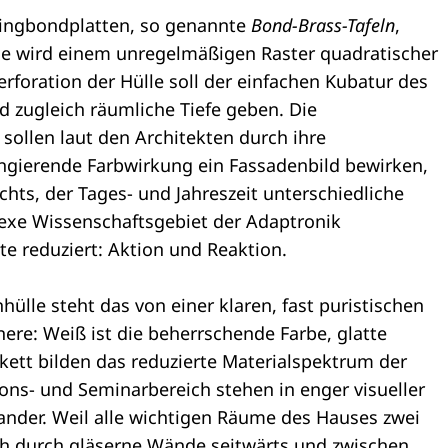
ingbondplatten, so genannte
Bond-Brass-Tafeln
,
che wird einem unregelmäßigen Raster quadratischer
rforation der Hülle soll der einfachen Kubatur des
d zugleich räumliche Tiefe geben. Die
sollen laut den Architekten durch ihre
ngierende Farbwirkung ein Fassadenbild bewirken,
hts, der Tages- und Jahreszeit unterschiedliche
exe Wissenschaftsgebiet der Adaptronik
te reduziert: Aktion und Reaktion.
ülle steht das von einer klaren, fast puristischen
ere: Weiß ist die beherrschende Farbe, glatte
ett bilden das reduzierte Materialspektrum der
- und Seminarbereich stehen in enger visueller
nder. Weil alle wichtigen Räume des Hauses zwei
h durch gläserne Wände seitwärts und zwischen