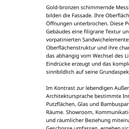
Gold-bronzen schimmernde Mess
bilden die Fassade. Ihre Oberflä
Öffnungen unterbrochen. Diese Pe
Gebäudes eine filigrane Textur un
vorpatinierten Sandwichelemente 
Oberflächenstruktur und ihre cha
das abhängig vom Wechsel des Lic
Eindrücke erzeugt und das kompl
sinnbildlich auf seine Grundaspek
Im Kontrast zur lebendigen Außenh
Architektursprache bestimmte Inn
Putzflächen, Glas und Bambuspark
Räume. Showroom, Kommunikations
und räumlicher Beziehung miteina
Geschosse umfassen, ergeben sic