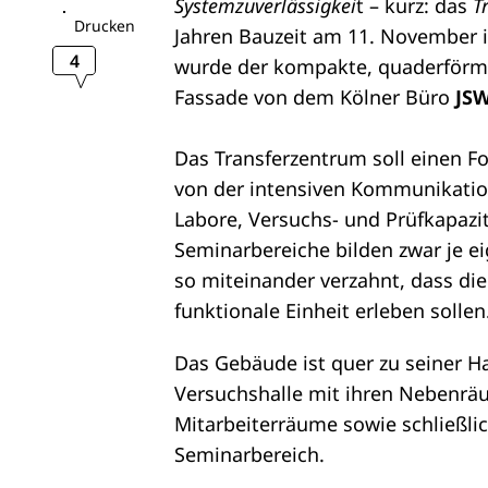
Systemzuverlässigkei
t – kurz: das
T
Drucken
Jahren Bauzeit am 11. November 
4
wurde der kompakte, quaderförm
Fassade von dem Kölner Büro
JSW
Das Transferzentrum soll einen F
von der intensiven Kommunikatio
Labore, Versuchs- und Prüfkapazi
Seminarbereiche bilden zwar je e
so miteinander verzahnt, dass di
funktionale Einheit erleben sollen
Das Gebäude ist quer zu seiner H
Versuchshalle mit ihren Nebenräu
Mitarbeiterräume sowie schließl
Seminarbereich.