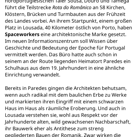
nordportugiesischen Täler Sousa, Douro und Tâmega
führt die Teilstrecke
Rota do Românico
an 58 Kirchen,
Klöstern, Brücken und Turmbauten aus der Frühzeit
des Landes vorbei. An ihrem Startpunkt, einem großen
Platz in Lousada, 40 Kilometer östlich von Porto, haben
Spaceworkers
eine architektonische Marke gesetzt.
Im neuen Informationszentrum soll Wissen über
Geschichte und Bedeutung der Epoche für Portugal
vermittelt werden. Das Büro hatte auch schon in
seinem an der Route liegenden Heimatort Paredes ein
Schulhaus aus dem 19. Jahrhundert in eine ähnliche
Einrichtung verwandelt.
Bereits in Paredes gingen die Architekten behutsam,
wenn auch radikal mit dem baulichen Erbe zu Werke
und markierten ihren Eingriff mit einem schwarzen
Haus im Haus als räumliche Eroberung. Und auch in
Lousada verstehen sie, wohl aus Respekt vor der
Jahrhunderte alten, wild gewachsenen Nachbarschaft,
ihr Bauwerk eher als Antithese zum streng
gegliederten Bauen der Romanik. Zwar wirken die