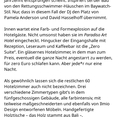
Jahrzehnt entsprungen scheint. Inspiriert sei der Bau
von den Rettungsschwimmer-Häuschen im Baywatch-
Stil. Nur, dass in diesem Fall der DJ den Platz von
Pamela Anderson und David Hasselhoff übernimmt.
Innen wartet eine Farb- und Formexplosion auf die
Hotelgäste. Nicht umsonst haben sie im
Paradiso Art
Hotel
eingecheckt. Hingucker der Eingangshalle mit
Rezeption, Leseraum und Kaffeebar ist die „Zero
Suite“. Ein gläsernes Hotelzimmer, in dem man zum
Preis, eventuell die ganze Nacht angestarrt zu werden,
für zero Euro schlafen kann. Aber jede*r nur eine
Nacht.
Als gewöhnlich lassen sich die restlichen 60
Hotelzimmer auch nicht bezeichnen. Drei
verschiedene Zimmertypen gibt’s in dem
fünfgeschossigen Gebäude, alle farbintensiv, mit
teilweise maßgeschneiderten und ebenfalls von Ilmio
Design entworfenen Möbeln. Handgefertigte
Holztische – das Holz stammt aus Bali –,