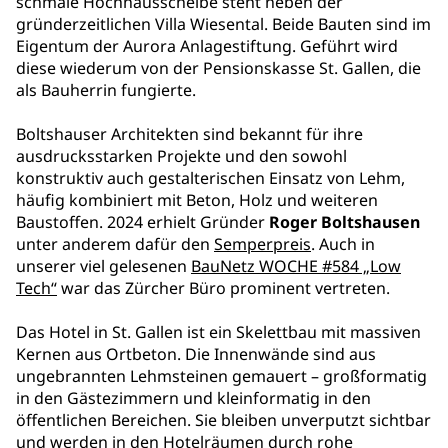
schmale Hochhausscheibe steht neben der
gründerzeitlichen Villa Wiesental. Beide Bauten sind im
Eigentum der Aurora Anlagestiftung. Geführt wird
diese wiederum von der Pensionskasse St. Gallen, die
als Bauherrin fungierte.
Boltshauser Architekten sind bekannt für ihre
ausdrucksstarken Projekte und den sowohl
konstruktiv auch gestalterischen Einsatz von Lehm,
häufig kombiniert mit Beton, Holz und weiteren
Baustoffen. 2024 erhielt Gründer
Roger Boltshausen
unter anderem dafür den
Semperpreis
. Auch in
unserer viel gelesenen
BauNetz WOCHE #584 „Low
Tech“
war das Zürcher Büro prominent vertreten.
Das Hotel in St. Gallen ist ein Skelettbau mit massiven
Kernen aus Ortbeton. Die Innenwände sind aus
ungebrannten Lehmsteinen gemauert – großformatig
in den Gästezimmern und kleinformatig in den
öffentlichen Bereichen. Sie bleiben unverputzt sichtbar
und werden in den Hotelräumen durch rohe