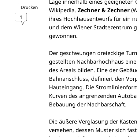
Lage innerhalb eines geeigneten Q
Drucken
Wikipedia.
Zechner & Zechner
(W
1
ihres Hochhausentwurfs für ein n
und dem Wiener Stadtezentrum g
gewonnen.
Der geschwungen dreieckige Turm
gestellten Nachbarhochhaus eine 
des Areals bilden. Eine der Gebäud
Bahnanschluss, definiert den Vor
Hauteingang. Die Stromlinienform
Kurven des angrenzenden Autobahn
Bebauung der Nachbarschaft.
Die äußere Verglasung der Kasten
versehen, dessen Muster sich fa