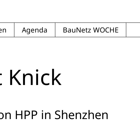
en
Agenda
BauNetz WOCHE
 Knick
on HPP in Shenzhen