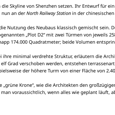
n die Skyline von Shenzhen setzen. Ihr Entwurf für 
l nun an der
North Railway Station
in der chinesischen
 die Nutzung des Neubaus klassisch gemischt sein. 
ogenannten „Plot D2“ mit zwei Türmen von jeweils 25
knapp 174.000 Quadratmeter; beide Volumen entspri
 ihre minimal verdrehte Struktur, erläutern die Arc
 elf Grad verschoben werden, entstehen terrassena
elsweise der höhere Turm von einer Fläche von 2.4
ne „grüne Krone“, wie die Architekten den großzügig
die man voraussichtlich, wenn alles wie geplant läuft,