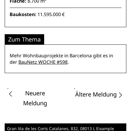
Fläche:
8.700 m²
Baukosten:
11.595.000 €
Zum Thema
Mehr Wohnbauprojekte in Barcelona gibt es in
der
BauNetz WOCHE #598
.
Neuere
Ältere Meldung
Meldung
Gran Via de les Corts Catalanes, 832
, 08013 L Eixample