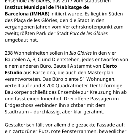
Ensemble
Illa Glòries
, das 2017 vom städtischen
Institut Municipal de l'Habitatge de
Barcelona (IMHAB
) initiiert wurde. Es liegt im Süden
des Plaça de les Glòries, den die Stadt in den
vergangenen Jahren vom Verkehrsknotenpunkt zum
zweitgrößten Park der Stadt
Parc de les Glòries
umgebaut hat.
238 Wohneinheiten sollen in
Illa Glòries
in
den vier
Bauteilen A, B, C und D entstehen, jedes entworfen von
einem anderen Büro. Bauteil A stammt von
Cierto
Estudio
aus Barcelona, die auch den Masterplan
verantworteten. Das Büro plante 51 Wohnungen,
verteilt auf rund 8.700 Quadratmeter. Der U-förmige
Baukörper schließt das Ensemble zur Kreuzung hin ab
und fasst einen Innenhof. Drei offene Passagen im
Erdgeschoss verbinden ihn sichtbar mit dem
Stadtraum – durchlässig, aber klar gerahmt.
Gestalterisch fällt vor allem die gezackte Fassade auf:
ein zartgrüner Putz, rote Fensterrahmen, beweglicher