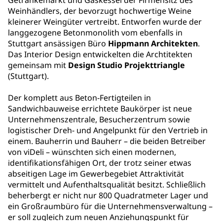
Getränkemarkt und Gaskessel der Firmensitz des
Weinhändlers, der bevorzugt hochwertige Weine
kleinerer Weingüter vertreibt. Entworfen wurde der
langgezogene Betonmonolith vom ebenfalls in
Stuttgart ansässigen Büro
Hippmann Architekten
.
Das Interior Design entwickelten die Archtitekten
gemeinsam mit
Design Studio Projekttriangle
(Stuttgart).
Der komplett aus Beton-Fertigteilen in
Sandwichbauweise errichtete Baukörper ist neue
Unternehmenszentrale, Besucherzentrum sowie
logistischer Dreh- und Angelpunkt für den Vertrieb in
einem. Bauherrin und Bauherr – die beiden Betreiber
von viDeli – wünschten sich einen modernen,
identifikationsfähigen Ort, der trotz seiner etwas
abseitigen Lage im Gewerbegebiet Attraktivität
vermittelt und Aufenthaltsqualität besitzt. Schließlich
beherbergt er nicht nur 800 Quadratmeter Lager und
ein Großraumbüro für die Unternehmensverwaltung –
er soll zugleich zum neuen Anziehungspunkt für