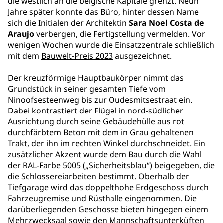
die westlich an die belgische Kapitale grenzt. Neun
Jahre später konnte das Büro, hinter dessen Name
sich die Initialen der Architektin
Sara Noel Costa de
Araujo
verbergen, die Fertigstellung vermelden. Vor
wenigen Wochen wurde die Einsatzzentrale schließlich
mit dem
Bauwelt-Preis 2023
ausgezeichnet.
Der kreuzförmige Hauptbaukörper nimmt das
Grundstück in seiner gesamten Tiefe vom
Ninoofsesteenweg bis zur Oudesmitsestraat ein.
Dabei kontrastiert der Flügel in nord-südlicher
Ausrichtung durch seine Gebäudehülle aus rot
durchfärbtem Beton mit dem in Grau gehaltenen
Trakt, der ihn im rechten Winkel durchschneidet. Ein
zusätzlicher Akzent wurde dem Bau durch die Wahl
der RAL-Farbe 5005 („Sicherheitsblau“) beigegeben, die
die Schlossereiarbeiten bestimmt. Oberhalb der
Tiefgarage wird das doppelthohe Erdgeschoss durch
Fahrzeugremise und Rüsthalle eingenommen. Die
darüberliegenden Geschosse bieten hingegen einem
Mehrzwecksaal sowie den Mannschaftsunterküften