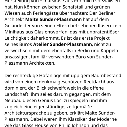
Herstellung von Schafskäse aus Rohmilch spezialisiert
hat. Nun können zwischen Schafstall und grünen
Wiesen auch Feriengäste übernachten: Der Berliner
Architekt
Malte Sunder-Plassmann
hat auf dem
Gelände der von seinen Eltern betriebenen Käserei ein
Minihaus aus Glas entworfen, das mit unprätentiöser
Leichtigkeit daherkommt. Es ist das erste Projekt
seines Büros
Atelier Sunder-Plassmann
, nicht zu
verwechseln mit dem ebenfalls in Berlin und Kappeln
ansässigen, familiär verwandten Büro von Sunder-
Plassmann Architekten.
Die rechteckige Hofanlage mit üppigem Baumbestand
wird von einem denkmalgeschützen Reetdachhaus
dominiert, der Blick schweift weit in die offene
Landschaft. Ihm sei es darum gegangen, mit dem
Neubau diesen Genius Loci zu spiegeln und ihm
zugleich eine eigenständige, zeitgemäße
Architektursprache zu geben, erklärt Malte Sunder-
Plassmann. Dabei waren ihm Klassiker der Moderne
wie das Glass House von Philip Johnson und das