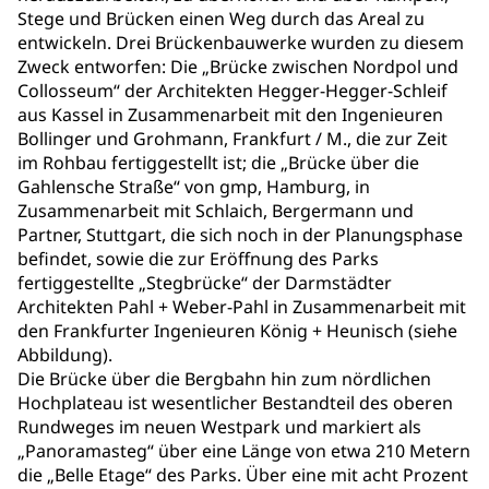
Stege und Brücken einen Weg durch das Areal zu
entwickeln. Drei Brückenbauwerke wurden zu diesem
Zweck entworfen: Die „Brücke zwischen Nordpol und
Collosseum“ der Architekten Hegger-Hegger-Schleif
aus Kassel in Zusammenarbeit mit den Ingenieuren
Bollinger und Grohmann, Frankfurt / M., die zur Zeit
im Rohbau fertiggestellt ist; die „Brücke über die
Gahlensche Straße“ von gmp, Hamburg, in
Zusammenarbeit mit Schlaich, Bergermann und
Partner, Stuttgart, die sich noch in der Planungsphase
befindet, sowie die zur Eröffnung des Parks
fertiggestellte „Stegbrücke“ der Darmstädter
Architekten Pahl + Weber-Pahl in Zusammenarbeit mit
den Frankfurter Ingenieuren König + Heunisch (siehe
Abbildung).
Die Brücke über die Bergbahn hin zum nördlichen
Hochplateau ist wesentlicher Bestandteil des oberen
Rundweges im neuen Westpark und markiert als
„Panoramasteg“ über eine Länge von etwa 210 Metern
die „Belle Etage“ des Parks. Über eine mit acht Prozent