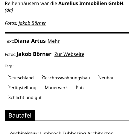
Reihenhäusern war die
Aurelius Immobilien GmbH
.
(da)
Fotos:
Jakob Börner
Diana Artus
Mehr
Text:
Jakob Börner
Zur Webseite
Fotos:
Tags:
Deutschland
Geschosswohnungsbau
Neubau
Fertigstellung
Mauerwerk
Putz
Schlicht und gut
Bautafel
Architektur:
Limbrock Tubbesing Architekten