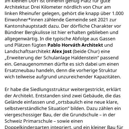
Im kleinen Dorf ist ohnehin genug Platz für gute
Architektur. Drei Kilometer nördlich von Chur am
linken Rheinufer gelegen, gehört die knapp über 1.000
Einwohner*innen zählende Gemeinde seit 2021 zur
Kantonshauptstadt dazu. Der dörfliche Charakter vor
Bündner Bergkulisse ist hier erhalten geblieben und
allgegenwärtig. In die typische Abfolge aus Gassen
und Plätzen fügten
Pablo Horváth
Architekt
und
Landschaftsarchitekt
Alex Jost
(beide Chur) eine
„Erweiterung der Schulanlage Haldenstein“ passend
ein. Genaugenommen dürfte es sich dabei um einen
Ersatzneubau handeln, denn die vorherige Struktur
wich teilweise aufgrund unzureichender Kapazitäten.
Er habe die Siedlungsstruktur weitergestrickt, erklärt
der Architekt. Entstanden sind zwei Gebäude, die das
Gelände einfassen und „ortsbaulich eine neue klare,
selbstverständliche Situation“ bilden. Dazu zählen ein
viergeschossiger Bau, der die Grundschule – in der
Schweiz Primarschule – sowie einen
Doppelkindergarten integriert, und ein kleiner Bau für