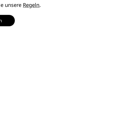
ie unsere
Regeln
.
n