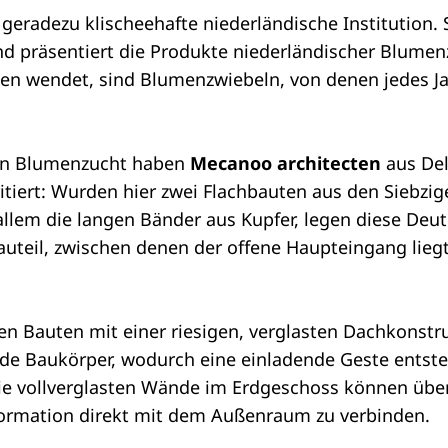
eradezu klischeehafte niederländische Institution. Se
d präsentiert die Produkte niederländischer Blumen
ien wendet, sind Blumenzwiebeln, von denen jedes Jah
hen Blumenzucht haben
Mecanoo architecten
aus Del
irritiert: Wurden hier zwei Flachbauten aus den Siebz
llem die langen Bänder aus Kupfer, legen diese Deu
teil, zwischen denen der offene Haupteingang liegt,
n Bauten mit einer riesigen, verglasten Dachkonstr
de Baukörper, wodurch eine einladende Geste entste
 Die vollverglasten Wände im Erdgeschoss können übe
formation direkt mit dem Außenraum zu verbinden.