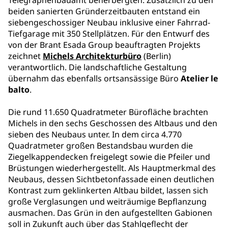
Telegraphenbauamt beherbergten. Zusätzlich zu den
beiden sanierten Gründerzeitbauten entstand ein
siebengeschossiger Neubau inklusive einer Fahrrad-
Tiefgarage mit 350 Stellplätzen. Für den Entwurf des
von der Brant Esada Group beauftragten Projekts
zeichnet
Michels Architekturbüro
(Berlin)
verantwortlich. Die landschaftliche Gestaltung
übernahm das ebenfalls ortsansässige Büro
Atelier le
balto
.
Die rund 11.650 Quadratmeter Bürofläche brachten
Michels in den sechs Geschossen des Altbaus und den
sieben des Neubaus unter. In dem circa 4.770
Quadratmeter großen Bestandsbau wurden die
Ziegelkappendecken freigelegt sowie die Pfeiler und
Brüstungen wiederhergestellt. Als Hauptmerkmal des
Neubaus, dessen Sichtbetonfassade einen deutlichen
Kontrast zum geklinkerten Altbau bildet, lassen sich
große Verglasungen und weiträumige Bepflanzung
ausmachen. Das Grün in den aufgestellten Gabionen
soll in Zukunft auch über das Stahlgeflecht der