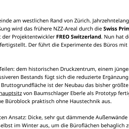
meinde am westlichen Rand von Zürich. Jahrzehntelan
ßung wird das frühere NZZ-Areal durch die
Swiss Pri
st der Projektentwickler
FREO Switzerland
. Nun hat 
rtigstellt. Der führt die Experimente des Büros mi
 Teilen: dem historischen Druckzentrum, einem jün
ssiveren Bestands fügt sich die reduzierte Ergänzun
 Bruttogrundfläche ist der Neubau das bisher größte
hauptsitz
von Baumschlager Eberle als Prototyp fertig
e Büroblock praktisch ohne Haustechnik aus.
ten Ansatz: Dicke, sehr gut dämmende Außenwände – 
bst im Winter aus, um die Büroflächen behaglich zu