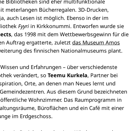
che Bibliotheken sind eher multifunktionale
 mit meterlangen Bücherregalen. 3D-Drucken,
a, auch Lesen ist möglich. Ebenso in der im
liothek
Fyyri
in Kirkkonummi. Entworfen wurde sie
tects
, das 1998 mit dem Wettbewerbsgewinn für die
en Auftrag ergatterte, zuletzt
das Museum Amos
weiterung des finnischen Nationalmuseums plant.
 Wissen und Erfahrungen – über verschiedenste
othek verändert, so
Teemu Kurkela
, Partner bei
nspiration, Orte, an denen man Neues lernt und
Gemeindezentren. Aus diesem Grund bezeichneten
ls öffentliche Wohnzimmer. Das Raumprogramm in
altungsräume, Büroflächen und ein Café mit einer
unge im Erdgeschoss.