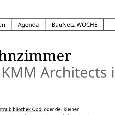
en
Agenda
BauNetz WOCHE
ohnzimmer
 JKMM Architects 
ntralbibliothek Oodi
oder der kleinen