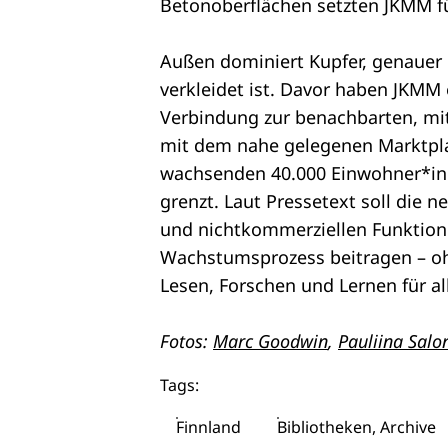
Betonoberflächen setzten JKMM f
Außen dominiert Kupfer, genauer 
verkleidet ist. Davor haben JKMM e
Verbindung zur benachbarten, mit
mit dem nahe gelegenen Marktpla
wachsenden 40.000 Einwohner*inne
grenzt. Laut Pressetext soll die 
und nichtkommerziellen Funktio
Wachstumsprozess beitragen – ohn
Lesen, Forschen und Lernen für al
Fotos:
Marc Goodwin
,
Pauliina Salo
Tags:
Finnland
Bibliotheken, Archive