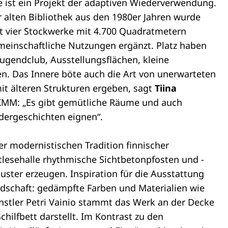
 ist ein Projekt der adaptiven Wiederverwendung.
 alten Bibliothek aus den 1980er Jahren wurde
zt vier Stockwerke mit 4.700 Quadratmetern
einschaftliche Nutzungen ergänzt. Platz haben
ugendclub, Ausstellungsflächen, kleine
n. Das Innere böte auch die Art von unerwarteten
it älteren Strukturen ergeben, sagt
Tiina
 JKMM: „Es gibt gemütliche Räume und auch
ndergeschichten eignen“.
der modernistischen Tradition finnischer
tlesehalle rhythmische Sichtbetonpfosten und -
Muster erzeugen. Inspiration für die Ausstattung
dschaft: gedämpfte Farben und Materialien wie
ünstler Petri Vainio stammt das Werk an der Decke
hilfbett darstellt. Im Kontrast zu den