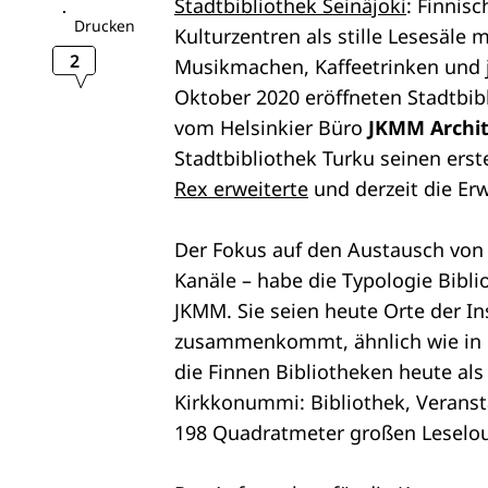
Stadtbibliothek Seinäjoki
: Finnis
Drucken
Kulturzentren als stille Lesesäle
2
Musikmachen, Kaffeetrinken und j
Oktober 2020 eröffneten Stadtbib
vom Helsinkier Büro
JKMM
Archi
Stadtbibliothek Turku seinen erst
Rex erweiterte
und derzeit die Er
Der Fokus auf den Austausch von
Kanäle – habe die Typologie Bibli
JKMM. Sie seien heute Orte der I
zusammenkommt, ähnlich wie in 
die Finnen Bibliotheken heute a
Kirkkonummi: Bibliothek, Veranst
198 Quadratmeter großen Leselo