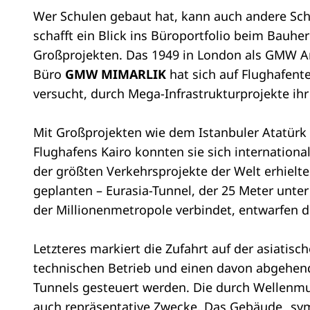
Wer Schulen gebaut hat, kann auch andere Schu
schafft ein Blick ins Büroportfolio beim Bauher
Großprojekten. Das 1949 in London als GMW Ar
Büro
GMW MIMARLIK
hat sich auf Flughafente
versucht, durch Mega-Infrastrukturprojekte ihr
Mit Großprojekten wie dem Istanbuler Atatürk
Flughafens Kairo konnten sie sich internationa
der größten Verkehrsprojekte der Welt erhielt
geplanten – Eurasia-Tunnel, der 25 Meter unte
der Millionenmetropole verbindet, entwarfen d
Letzteres markiert die Zufahrt auf der asiatisc
technischen Betrieb und einen davon abgehend
Tunnels gesteuert werden. Die durch Wellenmust
auch repräsentative Zwecke. Das Gebäude „symbo