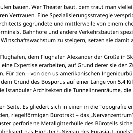
len bauen. Wer Theater baut, dem traut man vielleic
ren Vertrauen. Eine Spezialisierungsstrategie verspri
chitects gegründete und mittlerweile von einem ehe
rminals, Bahnhöfe und andere Verkehrsbauten speziali
 Wirtschaftswachstum zu steigern, setzen sie damit a
 Flughafen, dem Flughafen Alexander der Große in Sk
l eine Expertise erarbeiten, auf Grund derer sie den
en. Für den – von den us-amerikanischen Ingenieurbü
r dem Grund des Bosporus auf einer Länge von 5,4 Ki
ie Istanbuler Architekten die Tunnelinnenräume, die
hen Seite. Es gliedert sich in einen in die Topograf
en, riegelförmigen Bürotrakt – das „Nervenzentrum“,
er perforierte Metallgitterhülle des Büroteils siche
lisiert das High-Tech-Niveau des Eurasia-Tunnels“, 