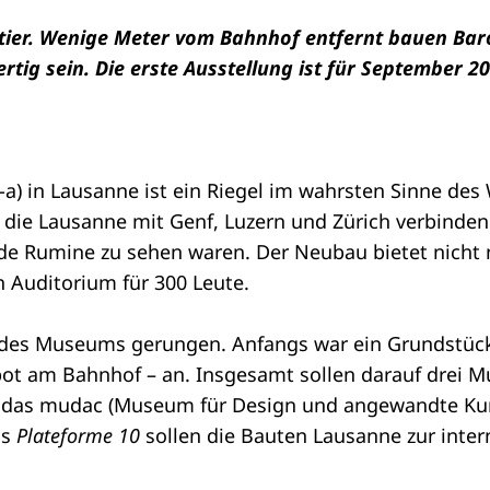
ier. Wenige Meter vom Bahnhof entfernt bauen Baro
ertig sein. Die erste Ausstellung ist für September 2
) in Lausanne ist ein Riegel im wahrsten Sinne des 
n, die Lausanne mit Genf, Luzern und Zürich verbinde
 de Rumine zu sehen waren. Der Neubau bietet nicht n
n Auditorium für 300 Leute.
des Museums gerungen. Anfangs war ein Grundstück
depot am Bahnhof – an. Insgesamt sollen darauf dre
nd das mudac (Museum für Design und angewandte K
ls
Plateforme 10
sollen die Bauten Lausanne zur inte