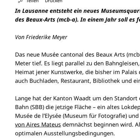
Teilen
Drucken
In Lausanne entsteht ein neues Museumsquart
des Beaux-Arts (mcb-a). In einem Jahr soll es f
Von Friederike Meyer
Das neue Musée cantonal des Beaux Arts (mcb-a
Meter tief. Es liegt parallel zu den Bahngleise
Heimat jener Kunstwerke, die bisher im Palais
auch Buchladen, Restaurant, Bibliothek und ei
Lange hat der Kanton Waadt um den Standort 
Bahn (SBB) die jetzige Fläche – ein altes Lok
Musée de l’Elysée (Museum für Fotografie) u
von Aires Mateus
demnächst beginnen wird. A
optimalen Ausstellungsbedingungen.