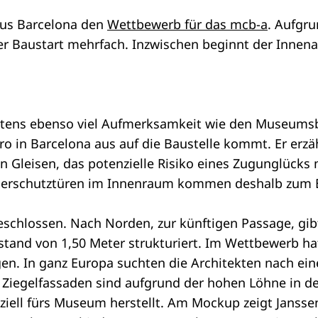
us Barcelona den
Wettbewerb für das mcb-a
. Aufgr
 Baustart mehrfach. Inzwischen beginnt der Innenau
ens ebenso viel Aufmerksamkeit wie den Museumsbesu
üro in Barcelona aus auf die Baustelle kommt. Er e
n Gleisen, das potenzielle Risiko eines Zugunglücks
uerschutztüren im Innenraum kommen deshalb zum E
geschlossen. Nach Norden, zur künftigen Passage, g
stand von 1,50 Meter strukturiert. Im Wettbewerb hat
en. In ganz Europa suchten die Architekten nach ein
Ziegelfassaden sind aufgrund der hohen Löhne in der 
peziell fürs Museum herstellt. Am Mockup zeigt Janss