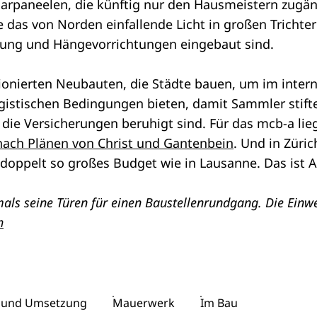
larpaneelen, die künftig nur den Hausmeistern zugän
 das von Norden einfallende Licht in großen Trichtern
htung und Hängevorrichtungen eingebaut sind.
ionierten Neubauten, die Städte bauen, um im interna
gistischen Bedingungen bieten, damit Sammler stift
ch die Versicherungen beruhigt sind. Für das mcb-a l
ach Plänen von Christ und Gantenbein
. Und in Züri
n doppelt so großes Budget wie in Lausanne. Das ist
als seine Türen für einen Baustellenrundgang. Die Einwei
h
 und Umsetzung
Mauerwerk
Im Bau