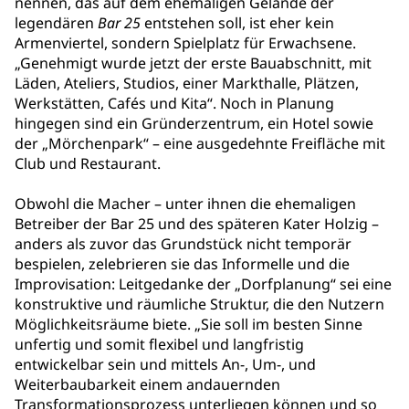
nennen, das auf dem ehemaligen Gelände der
legendären
Bar 25
entstehen soll, ist eher kein
Armenviertel, sondern Spielplatz für Erwachsene.
„Genehmigt wurde jetzt der erste Bauabschnitt, mit
Läden, Ateliers, Studios, einer Markthalle, Plätzen,
Werkstätten, Cafés und Kita“. Noch in Planung
hingegen sind ein Gründerzentrum, ein Hotel sowie
der „Mörchenpark“ – eine ausgedehnte Freifläche mit
Club und Restaurant.
Obwohl die Macher – unter ihnen die ehemaligen
Betreiber der Bar 25 und des späteren Kater Holzig –
anders als zuvor das Grundstück nicht temporär
bespielen, zelebrieren sie das Informelle und die
Improvisation: Leitgedanke der „Dorfplanung“ sei eine
konstruktive und räumliche Struktur, die den Nutzern
Möglichkeitsräume biete. „Sie soll im besten Sinne
unfertig und somit flexibel und langfristig
entwickelbar sein und mittels An-, Um-, und
Weiterbaubarkeit einem andauernden
Transformationsprozess unterliegen können und so