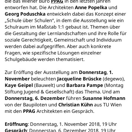
die das Wiener Büro
PPAG
in den letzten Jahren
entworfen hat. Die Architekten
Anne Popelka
und
Georg Poduschka
entwickeln dabei das Konzept einer
„Schule über Schulen“, in dem die Ausstellung wie ein
Schulraum im Maßstab 1:1 gebaut ist. Themen über
die Gestaltung der Lernlandschaften und ihre Rolle für
soziale Gerechtigkeit, Gemeinschaft und Individuum
werden dabei aufgegriffen. Aber auch konkrete
Fragen, wie spezifische Lösungen einzelner
Schulgebäude werden thematisiert.
Zur Eröffung der Ausstellung am
Donnerstag
,
1.
November
beleuchten
Jacqueline Brüscke
(degewo),
Kaye Geipel
(Bauwelt) und
Barbara Pampe
(Montag
Stiftung Jugend & Gesellschaft) das Thema. Und am
Donnerstag, 6. Dezember
führen
Susanne Hofmann
von der Baupiloten und
Christian Kühn
aus TU Wien
mit den
PPAG
Architekten ein Gespräch.
Eröffnung
: Donnerstag, 1. November 2018, 19 Uhr
Gespräch
: Donnerstag, 6. Dezember 2018, 19 Uhr