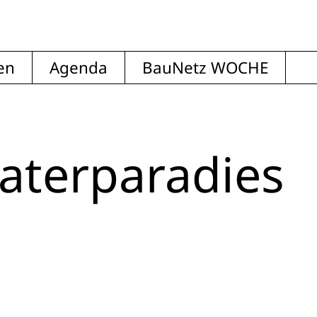
en
Agenda
BauNetz WOCHE
katerparadies