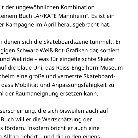
. Mit der ungewöhnlichen Kombination
seinem Buch „Ar/KATE Mannheim“. Es ist ein
ter-Kampagne im April herausgebracht hat.
n denen sich die Skateboardszene tummelt. Er
ngigen Schwarz-Weiß-Rot-Grafiken dar, sortiert
und Wallride – was für eingefleischte Skater
 auf die blaue Uni, das Reiss-Engelhorn-Museum
nnheim eine große und vernetzte Skateboard-
, dass Mobilität und Anpassungsfähigkeit zu
ühl der Raumaneignung ersetzen kann.
erscheinung, die sich bisweilen auch auf
m Buch will er die Wertschätzung der
s fördern. Insofern bricht er auch eine
 Alltag gehört – und die in den eigens