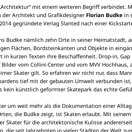
 „Architektur“ mit einem weiteren Begriff verbindet
h der Architekt und Grafikdesigner
Florian Budke
in 
 2014 gegründete Verlag Slanted nach einer Kickstar
ns Budke nämlich zehn Orte in seiner Heimatstadt, a
fähigen Flächen, Bordsteinkanten und Objekte in eingä
t in kurzen Texten ihre Beschaffenheit. Drop-in, Gap 
uf Bilder vom Collini-Center und vom MVV Hochhaus,
imer Skater gilt. So erfahren wir nicht nur, dass Ma
boardens tief mit der gebauten Umwelt verbunden ist
s kein künstlich geformter Skatepark das echte Gef
er um weit mehr als die Dokumentation einer Alltags
rten, die Budke zeigt, ist Skaten erlaubt. Mit seine
er Skater für die architektonische Kulisse andererseit
 die seit Jahrzehnten in vielen Städten der Welt zum