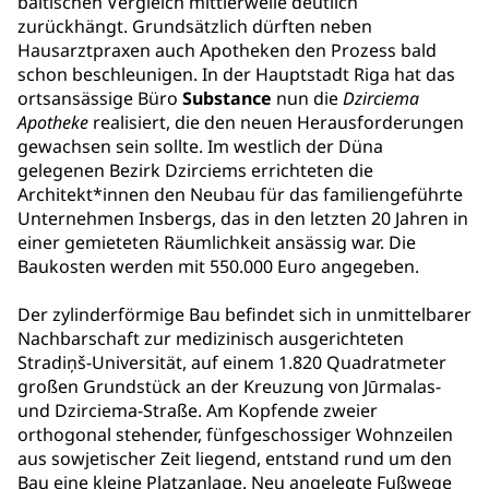
baltischen Vergleich mittlerweile deutlich
zurückhängt. Grundsätzlich dürften neben
Hausarztpraxen auch Apotheken den Prozess bald
schon beschleunigen. In der Hauptstadt Riga hat das
ortsansässige Büro
Substance
nun die
Dzirciema
Apotheke
realisiert, die den neuen Herausforderungen
gewachsen sein sollte. Im westlich der Düna
gelegenen Bezirk Dzirciems errichteten die
Architekt*innen den Neubau für das familiengeführte
Unternehmen Insbergs, das in den letzten 20 Jahren in
einer gemieteten Räumlichkeit ansässig war. Die
Baukosten werden mit 550.000 Euro angegeben.
Der zylinderförmige Bau befindet sich in unmittelbarer
Nachbarschaft zur medizinisch ausgerichteten
Stradiņš-Universität, auf einem 1.820 Quadratmeter
großen Grundstück an der Kreuzung von Jūrmalas-
und Dzirciema-Straße. Am Kopfende zweier
orthogonal stehender, fünfgeschossiger Wohnzeilen
aus sowjetischer Zeit liegend, entstand rund um den
Bau eine kleine Platzanlage. Neu angelegte Fußwege