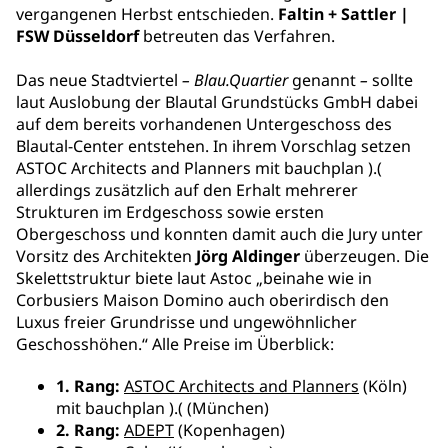
vergangenen Herbst entschieden.
Faltin + Sattler |
FSW Düsseldorf
betreuten das Verfahren.
Das neue Stadtviertel
–
Blau.Quartier
genannt
–
sollte
laut Auslobung der Blautal Grundstücks GmbH dabei
auf dem bereits vorhandenen Untergeschoss des
Blautal-Center entstehen. In ihrem Vorschlag setzen
ASTOC Architects and Planners mit bauchplan ).(
allerdings zusätzlich auf den Erhalt mehrerer
Strukturen im Erdgeschoss sowie ersten
Obergeschoss und konnten damit auch die Jury unter
Vorsitz des Architekten
Jörg Aldinger
überzeugen. Die
Skelettstruktur biete laut Astoc „beinahe wie in
Corbusiers Maison Domino auch oberirdisch den
Luxus freier Grundrisse und ungewöhnlicher
Geschosshöhen.“ Alle Preise im Überblick:
1. Rang:
ASTOC Architects and Planners
(Köln)
mit bauchplan ).( (München)
2. Rang:
ADEPT
(Kopenhagen)