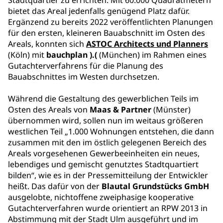
Stadtquartier zu errichten. Mit 60.000 Quadratmetern
bietet das Areal jedenfalls genügend Platz dafür.
Ergänzend zu bereits 2022 veröffentlichten Planungen
für den ersten, kleineren Bauabschnitt im Osten des
Areals, konnten sich
ASTOC Architects und Planners
(Köln) mit
bauchplan ).(
(München) im Rahmen eines
Gutachterverfahrens für die Planung des
Bauabschnittes im Westen durchsetzen.
Während die Gestaltung des gewerblichen Teils im
Osten des Areals von
Maas & Partner
(Münster)
übernommen wird, sollen nun im weitaus größeren
westlichen Teil „1.000 Wohnungen entstehen, die dann
zusammen mit den im östlich gelegenen Bereich des
Areals vorgesehenen Gewerbeeinheiten ein neues,
lebendiges und gemischt genutztes Stadtquartiert
bilden“, wie es in der Pressemitteilung der Entwickler
heißt. Das dafür von der
Blautal Grundstücks GmbH
ausgelobte, nichtoffene zweiphasige kooperative
Gutachterverfahren wurde orientiert an RPW 2013 in
Abstimmung mit der Stadt Ulm ausgeführt und im