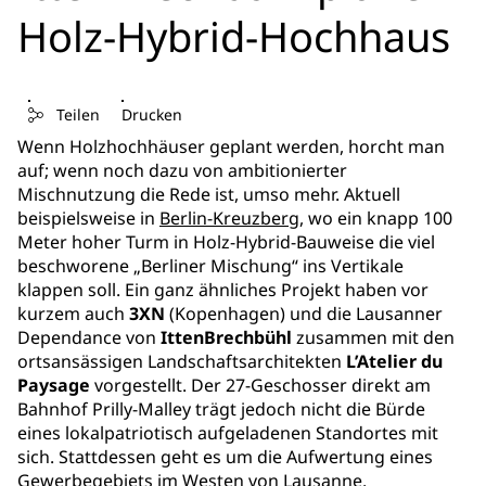
Holz-Hybrid-Hochhaus
Teilen
Drucken
Wenn Holzhochhäuser geplant werden, horcht man
auf; wenn noch dazu von ambitionierter
Mischnutzung die Rede ist, umso mehr. Aktuell
beispielsweise in
Berlin-Kreuzberg
, wo ein knapp 100
Meter hoher Turm in Holz-Hybrid-Bauweise die viel
beschworene „Berliner Mischung“ ins Vertikale
klappen soll. Ein ganz ähnliches Projekt haben vor
kurzem auch
3XN
(Kopenhagen) und die Lausanner
Dependance von
IttenBrechbühl
zusammen mit den
ortsansässigen Landschaftsarchitekten
L’Atelier du
Paysage
vorgestellt. Der 27-Geschosser direkt am
Bahnhof Prilly-Malley trägt jedoch nicht die Bürde
eines lokalpatriotisch aufgeladenen Standortes mit
sich. Stattdessen geht es um die Aufwertung eines
Gewerbegebiets im Westen von Lausanne.