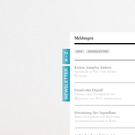
Meldungen
Kicken, kämpfen, klettern
Sporthalle in Paris von Atelier
Ramdam
Freudvoller Eingriff
Umbau einer Textilfabrik bei
Barcelona von NUA arquitectures
Erweiterung fürs Jugendhaus
Hutta Architektur und Knüvener
Architekturlandschaft in Köln