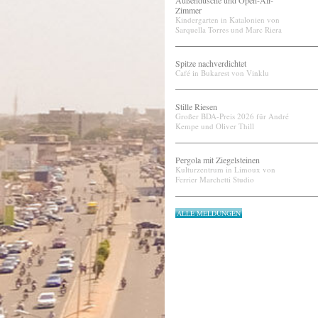
Außendusche und Open-Air-
Zimmer
Kindergarten in Katalonien von
Sarquella Torres und Marc Riera
Spitze nachverdichtet
Café in Bukarest von Vinklu
Stille Riesen
Großer BDA-Preis 2026 für André
Kempe und Oliver Thill
Pergola mit Ziegelsteinen
Kulturzentrum in Limoux von
Ferrier Marchetti Studio
ALLE MELDUNGEN