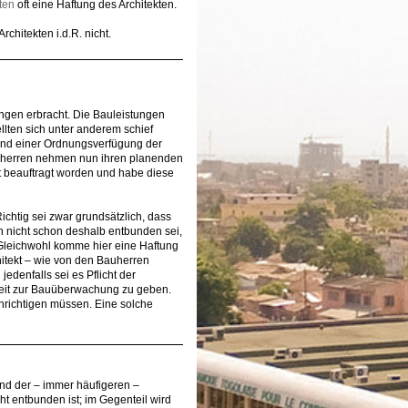
ten
oft eine Haftung des Architekten.
chitekten i.d.R. nicht.
ngen erbracht. Die Bauleistungen
llten sich unter anderem schief
d einer Ordnungsverfügung der
uherren nehmen nun ihren planenden
ht beauftragt worden und habe diese
chtig sei zwar grundsätzlich, dass
en nicht schon deshalb entbunden sei,
Gleichwohl komme hier eine Haftung
hitekt – wie von den Bauherren
denfalls sei es Pflicht der
heit zur Bauüberwachung zu geben.
hrichtigen müssen. Eine solche
rund der – immer häufigeren –
t entbunden ist; im Gegenteil wird