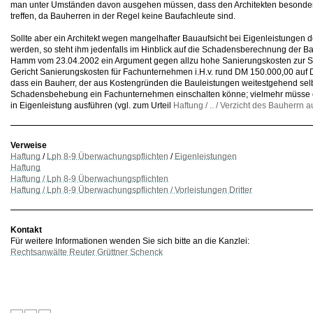
man unter Umständen davon ausgehen müssen, dass den Architekten besonder
treffen, da Bauherren in der Regel keine Baufachleute sind.
Sollte aber ein Architekt wegen mangelhafter Bauaufsicht bei Eigenleistunge
werden, so steht ihm jedenfalls im Hinblick auf die Schadensberechnung der 
Hamm vom 23.04.2002 ein Argument gegen allzu hohe Sanierungskosten zur Sei
Gericht Sanierungskosten für Fachunternehmen i.H.v. rund DM 150.000,00 auf
dass ein Bauherr, der aus Kostengründen die Bauleistungen weitestgehend selb
Schadensbehebung ein Fachunternehmen einschalten könne; vielmehr müsse 
in Eigenleistung ausführen (vgl. zum Urteil
Haftung / .. / Verzicht des Bauherrn 
Verweise
Haftung
/
Lph 8-9 Überwachungspflichten
/
Eigenleistungen
Haftung
Haftung / Lph 8-9 Überwachungspflichten
Haftung / Lph 8-9 Überwachungspflichten / Vorleistungen Dritter
Kontakt
Für weitere Informationen wenden Sie sich bitte an die Kanzlei:
Rechtsanwälte Reuter Grüttner Schenck