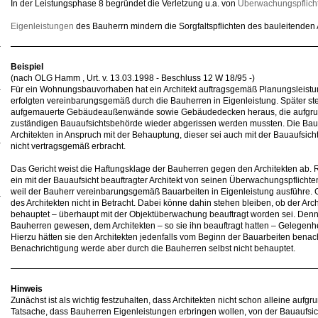
In der Leistungsphase 8 begründet die Verletzung u.a. von
Überwachungspflich
Eigenleistungen
des Bauherrn mindern die Sorgfaltspflichten des bauleitenden Ar
Beispiel
(nach OLG Hamm , Urt. v. 13.03.1998 - Beschluss 12 W 18/95 -)
Für ein Wohnungsbauvorhaben hat ein Architekt auftragsgemäß Planungsleistu
erfolgten vereinbarungsgemäß durch die Bauherren in Eigenleistung. Später ste
aufgemauerte Gebäudeaußenwände sowie Gebäudedecken heraus, die aufgrun
zuständigen Bauaufsichtsbehörde wieder abgerissen werden mussten. Die Ba
Architekten in Anspruch mit der Behauptung, dieser sei auch mit der Bauaufsic
nicht vertragsgemäß erbracht.
Das Gericht weist die Haftungsklage der Bauherren gegen den Architekten ab. Ri
ein mit der Bauaufsicht beauftragter Architekt von seinen Überwachungspflicht
weil der Bauherr vereinbarungsgemäß Bauarbeiten in Eigenleistung ausführe. 
des Architekten nicht in Betracht. Dabei könne dahin stehen bleiben, ob der Arc
behauptet – überhaupt mit der Objektüberwachung beauftragt worden sei. Denn je
Bauherren gewesen, dem Architekten – so sie ihn beauftragt hatten – Gelegen
Hierzu hätten sie den Architekten jedenfalls vom Beginn der Bauarbeiten benac
Benachrichtigung werde aber durch die Bauherren selbst nicht behauptet.
Hinweis
Zunächst ist als wichtig festzuhalten, dass Architekten nicht schon alleine aufg
Tatsache, dass Bauherren Eigenleistungen erbringen wollen, von der Bauaufsich