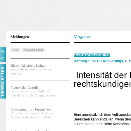
Meldungen
Magazin
RECHTSPRECHUNG
Haftung
/
Lph 1-9 Aufklärungs- u. 
Kicken, kämpfen, klettern
Sporthalle in Paris von Atelier
Intensität der
Ramdam
rechtskundige
Freudvoller Eingriff
Umbau einer Textilfabrik bei
Barcelona von NUA arquitectures
Erweiterung fürs Jugendhaus
Hutta Architektur und Knüvener
Eine grundsätzlich dem Auftraggebe
Architekturlandschaft in Köln
Bereichen kann entfallen, wenn dem A
ausreichende rechtliche Kenntnisse 