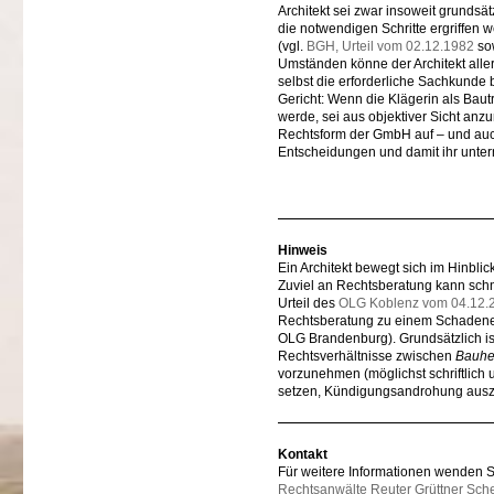
Architekt sei zwar insoweit grundsät
die notwendigen Schritte ergriffe
(vgl.
BGH, Urteil vom 02.12.1982
sow
Umständen könne der Architekt aller
selbst die erforderliche Sachkunde
Gericht: Wenn die Klägerin als Bau
werde, sei aus objektiver Sicht anz
Rechtsform der GmbH auf – und auch
Entscheidungen und damit ihr unter
Hinweis
Ein Architekt bewegt sich im Hinbli
Zuviel an Rechtsberatung kann schne
Urteil des
OLG Koblenz vom 04.12.
Rechtsberatung zu einem Schadene
OLG Brandenburg). Grundsätzlich ist 
Rechtsverhältnisse zwischen
Bauhe
vorzunehmen (möglichst schriftlich 
setzen, Kündigungsandrohung ausz
Kontakt
Für weitere Informationen wenden Sie
Rechtsanwälte Reuter Grüttner Sch