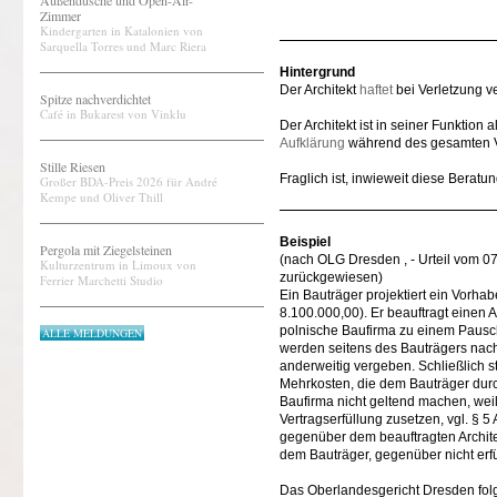
Außendusche und Open-Air-
Zimmer
Kindergarten in Katalonien von
Sarquella Torres und Marc Riera
Hintergrund
Der Architekt
haftet
bei Verletzung ve
Spitze nachverdichtet
Café in Bukarest von Vinklu
Der Architekt ist in seiner Funkti
Aufklärung
während des gesamten Ver
Stille Riesen
Fraglich ist, inwieweit diese Berat
Großer BDA-Preis 2026 für André
Kempe und Oliver Thill
Beispiel
Pergola mit Ziegelsteinen
(nach OLG Dresden , - Urteil vom 0
Kulturzentrum in Limoux von
zurückgewiesen)
Ferrier Marchetti Studio
Ein Bauträger projektiert ein Vorha
8.100.000,00). Er beauftragt einen 
polnische Baufirma zu einem Pausc
ALLE MELDUNGEN
werden seitens des Bauträgers nac
anderweitig vergeben. Schließlich s
Mehrkosten, die dem Bauträger durc
Baufirma nicht geltend machen, wei
Vertragserfüllung zusetzen, vgl. §
gegenüber dem beauftragten Archite
dem Bauträger, gegenüber nicht erfül
Das Oberlandesgericht Dresden folgt