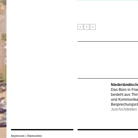
Niederländisch
Das Büro in Fra
besteht aus Thi
und Kommunikat
Besprechungsr
Just Architekten
Impressum
|
Datenschutz