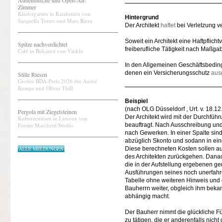
Außendusche und Open-Air-
Zimmer
Kindergarten in Katalonien von
Hintergrund
Sarquella Torres und Marc Riera
Der Architekt
haftet
bei Verletzung ve
Soweit ein Architekt eine Haftpflic
Spitze nachverdichtet
freiberufliche Tätigkeit nach Maßga
Café in Bukarest von Vinklu
In den Allgemeinen Geschäftsbeding
denen ein Versicherungsschutz
aus
Stille Riesen
Großer BDA-Preis 2026 für André
Kempe und Oliver Thill
Beispiel
(nach OLG Düsseldorf , Urt. v. 18.12
Pergola mit Ziegelsteinen
Der Architekt wird mit der Durchfü
Kulturzentrum in Limoux von
Ferrier Marchetti Studio
beauftragt. Nach Ausschreibung und 
nach Gewerken. In einer Spalte sind 
abzüglich Skonto und sodann in eine
ALLE MELDUNGEN
Diese berechneten Kosten sollen a
des Architekten zurückgehen. Danac
die in der Aufstellung ergebenen ge
Ausführungen seines noch unerfahren
Tabelle ohne weiteren Hinweis und o
Bauherrn weiter, obgleich ihm beka
abhängig macht.
Der Bauherr nimmt die glückliche F
zu tätigen, die er anderenfalls nic