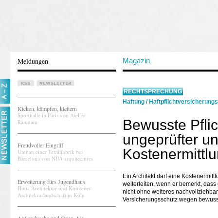
Meldungen
Magazin
RECHTSPRECHUNG
Haftung
/
Haftpflichtversicherung
Kicken, kämpfen, klettern
Sporthalle in Paris von Atelier
Bewusste Pflic
Ramdam
ungeprüfter u
Freudvoller Eingriff
Kostenermittl
Umbau einer Textilfabrik bei
Barcelona von NUA arquitectures
Ein Architekt darf eine Kostenermit
Erweiterung fürs Jugendhaus
weiterleiten, wenn er bemerkt, dass
Hutta Architektur und Knüvener
nicht ohne weiteres nachvollziehbar 
Architekturlandschaft in Köln
Versicherungsschutz wegen bewusste