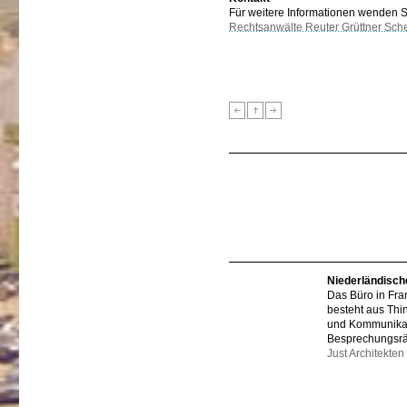
Für weitere Informationen wenden Sie
Rechtsanwälte Reuter Grüttner Sch
Niederländisch
Das Büro in Fra
besteht aus Thi
und Kommunikat
Besprechungsr
Just Architekten