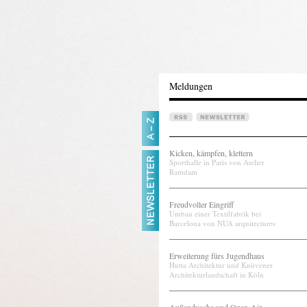
Meldungen
Kicken, kämpfen, klettern
Sporthalle in Paris von Atelier
Ramdam
Freudvoller Eingriff
Umbau einer Textilfabrik bei
Barcelona von NUA arquitectures
Erweiterung fürs Jugendhaus
Hutta Architektur und Knüvener
Architekturlandschaft in Köln