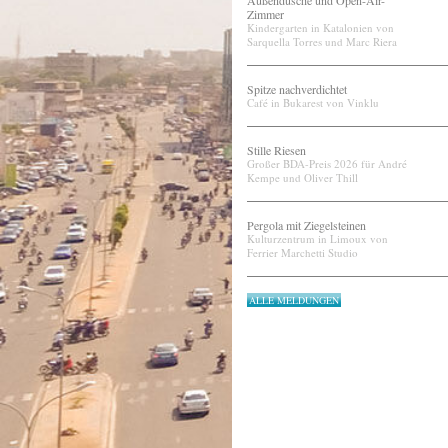
Außendusche und Open-Air-
Zimmer
Kindergarten in Katalonien von
Sarquella Torres und Marc Riera
Spitze nachverdichtet
Café in Bukarest von Vinklu
Stille Riesen
Großer BDA-Preis 2026 für André
Kempe und Oliver Thill
Pergola mit Ziegelsteinen
Kulturzentrum in Limoux von
Ferrier Marchetti Studio
ALLE MELDUNGEN