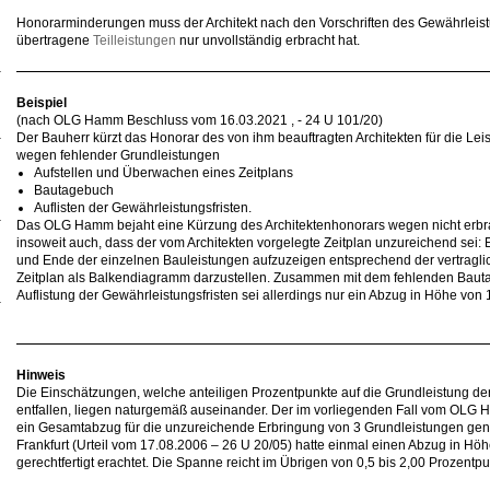
Honorarminderungen muss der Architekt nach den Vorschriften des Gewährleis
übertragene
Teilleistungen
nur unvollständig erbracht hat.
Beispiel
(nach OLG Hamm Beschluss vom 16.03.2021 , - 24 U 101/20)
Der Bauherr kürzt das Honorar des von ihm beauftragten Architekten für die L
wegen fehlender Grundleistungen
Aufstellen und Überwachen eines Zeitplans
Bautagebuch
Auflisten der Gewährleistungsfristen.
Das OLG Hamm bejaht eine Kürzung des Architektenhonorars wegen nicht erbrach
insoweit auch, dass der vom Architekten vorgelegte Zeitplan unzureichend sei:
und Ende der einzelnen Bauleistungen aufzuzeigen entsprechend der vertrag
Zeitplan als Balkendiagramm darzustellen. Zusammen mit dem fehlenden Baut
Auflistung der Gewährleistungsfristen sei allerdings nur ein Abzug in Höhe von 1
Hinweis
Die Einschätzungen, welche anteiligen Prozentpunkte auf die Grundleistung der
entfallen, liegen naturgemäß auseinander. Der im vorliegenden Fall vom OLG H
ein Gesamtabzug für die unzureichende Erbringung von 3 Grundleistungen gen
Frankfurt (Urteil vom 17.08.2006 – 26 U 20/05) hatte einmal einen Abzug in Höh
gerechtfertigt erachtet. Die Spanne reicht im Übrigen von 0,5 bis 2,00 Prozentp