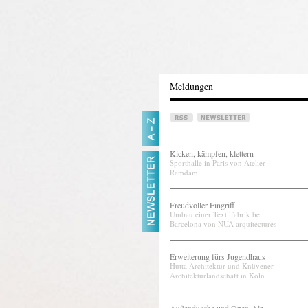
Meldungen
Kicken, kämpfen, klettern
Sporthalle in Paris von Atelier
Ramdam
Freudvoller Eingriff
Umbau einer Textilfabrik bei
Barcelona von NUA arquitectures
Erweiterung fürs Jugendhaus
Hutta Architektur und Knüvener
Architekturlandschaft in Köln