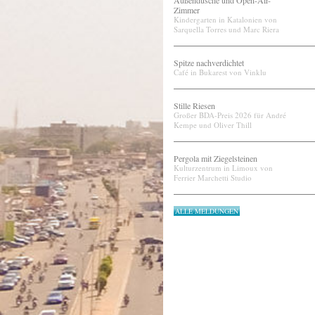
Außendusche und Open-Air-
Zimmer
Kindergarten in Katalonien von
Sarquella Torres und Marc Riera
Spitze nachverdichtet
Café in Bukarest von Vinklu
Stille Riesen
Großer BDA-Preis 2026 für André
Kempe und Oliver Thill
Pergola mit Ziegelsteinen
Kulturzentrum in Limoux von
Ferrier Marchetti Studio
ALLE MELDUNGEN