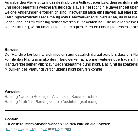
Aufgabe des Planers. Er muss deshalb dem Auftraggeber bzw. dem ausführende
und gegebenenfalls welche Musterdetails aus einer Richtlinie unverändert ü
welche Änderungen erforderlich sind. Insoweit ist auch ein Hinweis auf eine Ric
Leistungsverzeichnis regelmäßig vom Handwerker so zu verstehen, dass er di
Technik bei der Ausführung seines Werkes zu beachten hat. Dieser allgemeine H
keine Planung, wenn unterschiedliche Möglichkeiten erst noch planerisch konkr
Hinweis
Der Handwerker konnte sich insofern grundsätzlich darauf berufen, dass ein Plan
konnte das Planungsrisiko dem Handwerker nicht ohne weiteres übertragen. Im 
Handwerker seiner Pflicht zur Bedenkenanmeldung nicht. Das führt im konkreten 
Mitwirken des Planungsverschuldens nicht berufen konnte.
Verweise
Haftung
/
weitere Beteiligte
/
Architekt u. Bauunternehmer
Haftung / Lph 1-5 Planungsfehler / Ausführungsplanung
Kontakt
Für weitere Informationen wenden Sie sich bitte an die Kanzlei:
Rechtsanwälte Reuter Grüttner Schenck