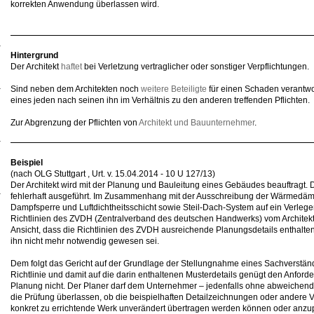
korrekten Anwendung überlassen wird.
Hintergrund
Der Architekt
haftet
bei Verletzung vertraglicher oder sonstiger Verpflichtungen.
Sind neben dem Architekten noch
weitere Beteiligte
für einen Schaden verantwor
eines jeden nach seinen ihn im Verhältnis zu den anderen treffenden Pflichten.
Zur Abgrenzung der Pflichten von
Architekt und Bauunternehmer
.
Beispiel
(nach OLG Stuttgart , Urt. v. 15.04.2014 - 10 U 127/13)
Der Architekt wird mit der Planung und Bauleitung eines Gebäudes beauftragt
fehlerhaft ausgeführt. Im Zusammenhang mit der Ausschreibung der Wärmedäm
Dampfsperre und Luftdichtheitsschicht sowie Steil-Dach-System auf ein Verleg
Richtlinien des ZVDH (Zentralverband des deutschen Handwerks) vom Architekten
Ansicht, dass die Richtlinien des ZVDH ausreichende Planungsdetails enthalte
ihn nicht mehr notwendig gewesen sei.
Dem folgt das Gericht auf der Grundlage der Stellungnahme eines Sachverständ
Richtlinie und damit auf die darin enthaltenen Musterdetails genügt den Anfor
Planung nicht. Der Planer darf dem Unternehmer – jedenfalls ohne abweichende
die Prüfung überlassen, ob die beispielhaften Detailzeichnungen oder andere Vo
konkret zu errichtende Werk unverändert übertragen werden können oder anzup