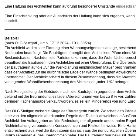
Eine Haftung des Architekten kann aufgrund besonderer Umstände
eingeschrän
Eine Einschränkung oder ein Ausschluss der Haftung kann sich ergeben, wenn
handelt
.
Beispiel
(nach OLG Stuttgart , Urt. v. 17.12.2024 - 10 U 38/24)
Ein Architekt wird mit der Planung einer Wohnungseigentumsanlage, bestehend
Neubauten beauftragt. Die Bauträgerin übergibt dem Architekten Pläne eines 
Bestandsbauten. Nachdem die Parteien erkennen, dass die Wohnflächenberech
beauftragt die Bauträgerin den Architekten mit einer Überprüfung. Die Überprüf
der Bauträgerin auf die „für die Werkplanung empfindlichen Maße“ beschränken.
dass der Architekt „für die durch falsche Lage der Wände bedingten Abweich
übernehme". Der Architekt schätzt in diesem Zusammenhang, dass die Abweic
vorliegenden Wohnflächenberechnung des Vermesser „unter 1 %“ betragen.
Nach Fertigstellung der Gebäude macht die Bauträgerin gegenüber dem Archit
geltend mit der Begründung, es lägen Abweichungen von bis zu 8 % vor; zahlr
geringer Flächenangabe verkauft worden, es sei ein Mindererlös von rund Euro
Das OLG Stuttgart weist die Klage der Bauträgerin zurück. Zwischen den Partei
eine von den allgemein anerkannten Regeln der Technik abweichende Ausführ
Architekt den Auftraggeber auf die Bedeutung der allgemein anerkannten Regeln
Nichteinhaltung verbundenen Konsequenzen und Risiken hinweise. Eine Haftun
entsprechend aus, weil die Bauträgerin das sich aus der nur punktuellen Übe
Risiko sehenden Auges übernommen habe. Der Bauträgerin war bewusst, dass 