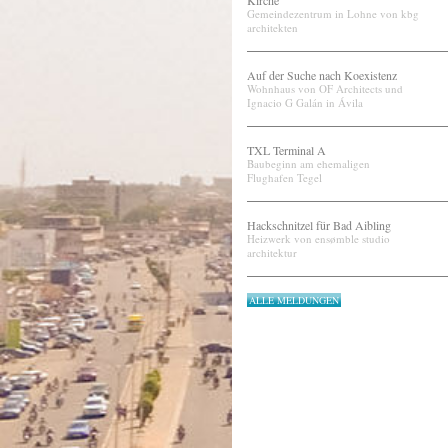
Kirche
Gemeindezentrum in Lohne von kbg
architekten
Auf der Suche nach Koexistenz
Wohnhaus von OF Architects und
Ignacio G Galán in Ávila
TXL Terminal A
Baubeginn am ehemaligen
Flughafen Tegel
Hackschnitzel für Bad Aibling
Heizwerk von ensømble studio
architektur
ALLE MELDUNGEN