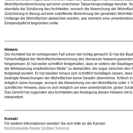
Wohnflächenberechnung auf einer unsicheren Tatsachengrundlage beruhte. Vo
ebenfalls die Schätzung des Architekten, wonach die Abweichung der Wohnfläche
Zusicherung in Bezug auf eine zutreffende Berechnung der gesamten Wohnfläc
Umfange die Wohnflächen abweichen würden, war vielmehr eine unverbindlich
Einstandspflicht begründen sollte.
Hinweis
Der Architekt hat im vorliegenden Fall schon viel richtig gemacht: Er hat die Ba
Fehlerhaftigkeit der Wohnflächenberechnung des Vermesser bekannt geworden
hingewiesen. Er hat weiter
schriftlich
festgehalten, dass er seitens der Bauträgeri
die Werkplanung empfindlichen Maße“ zu überprüfen, die sogar zwischen den 
festgelegt wurden. Er hat darüber hinaus sich
schriftlich
bestätigen lassen, dass
bedingte Abweichungen der Wohnflächen keine Gewähr übernehme. Kritisch in 
lediglich seine Aussage, wonach die Abweichung von der Wohnfläche unter 1 % 
schriftlicher
Hinweis, dass es sich lediglich um eine unverbindliche, grobe Schä
Das Gericht hat zugunsten des Architekten per Auslegung diesen Hinweis mit in
interpretiert.
Kontakt
Für weitere Informationen wenden Sie sich bitte an die Kanzlei:
Rechtsanwälte Reuter Grüttner Schenck