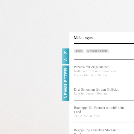
Meldungen
Pergola mit Ziegelsteinen
Kulturzentrum in Limoux von
Ferrier Marchetti Studio
Drei Scheunen für den Golfclub
L2A im Berner Oberland
Buchtipp: Ein Premier entwirft sein
Land
The Albanian Files
Begegnung zwischen Stadt und