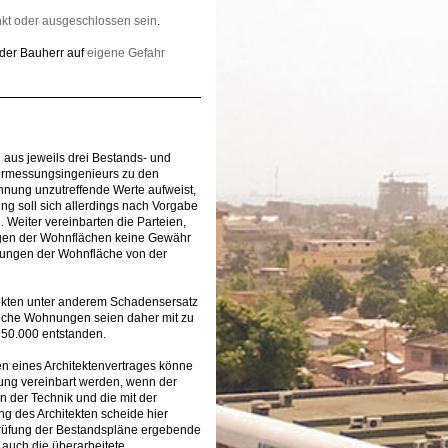
kt oder ausgeschlossen sein
.
 der Bauherr auf
eigene Gefahr
 aus jeweils drei Bestands- und
Vermessungsingenieurs zu den
nung unzutreffende Werte aufweist,
ung soll sich allerdings nach Vorgabe
 Weiter vereinbarten die Parteien,
ungen der Wohnflächen keine Gewähr
hungen der Wohnfläche von der
ekten unter anderem Schadensersatz
eiche Wohnungen seien daher mit zu
 50.000 entstanden.
en eines Architektenvertrages könne
ung vereinbart werden, wenn der
 der Technik und die mit der
g des Architekten scheide hier
rprüfung der Bestandspläne ergebende
auch die überarbeitete