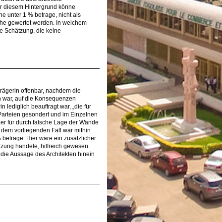
r diesem Hintergrund könne
 unter 1 % betrage, nicht als
he gewertet werden. In welchem
e Schätzung, die keine
uträgerin offenbar, nachdem die
 war, auf die Konsequenzen
n lediglich beauftragt war, „die für
Parteien gesondert und im Einzelnen
 er für durch falsche Lage der Wände
dem vorliegenden Fall war mithin
betrage. Hier wäre ein zusätzlicher
tzung handele, hilfreich gewesen.
 die Aussage des Architekten hinein